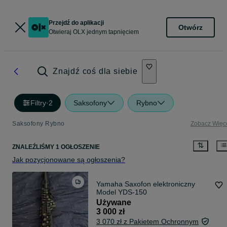
Przejdź do aplikacji
Otwórz
Otwieraj OLX jednym tapnięciem
Znajdź coś dla siebie
Filtry
·
2
Saksofony
Rybno
Saksofony Rybno
Zobacz Więc
ZNALEŹLIŚMY 1 OGŁOSZENIE
Jak pozycjonowane są ogłoszenia?
Yamaha Saxofon elektroniczny
Model YDS-150
Używane
3 000 zł
3 070 zł z Pakietem Ochronnym