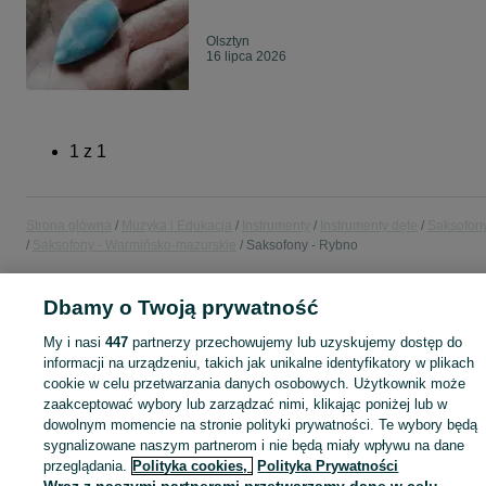
Olsztyn
16 lipca 2026
1
z
1
Strona główna
Muzyka i Edukacja
Instrumenty
Instrumenty dęte
Saksofon
Saksofony - Warmińsko-mazurskie
Saksofony - Rybno
KATEGORIA
Dbamy o Twoją prywatność
My i nasi
447
partnerzy przechowujemy lub uzyskujemy dostęp do
Zobacz Więc
Sprzedaż saksofonów Rybno ▶️ altowe, tenorowe, sopranowe, barytonowe ✅ Nowe i używane w atrakcyjnych cenach ✌ Kupuj i sprzedawaj na OLX.pl!
informacji na urządzeniu, takich jak unikalne identyfikatory w plikach
cookie w celu przetwarzania danych osobowych. Użytkownik może
zaakceptować wybory lub zarządzać nimi, klikając poniżej lub w
Mapa kategorii
dowolnym momencie na stronie polityki prywatności. Te wybory będą
Mapa miejscowości
sygnalizowane naszym partnerom i nie będą miały wpływu na dane
przeglądania.
Polityka cookies,
Polityka Prywatności
Mapa ministron