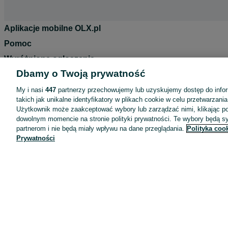
Aplikacje mobilne OLX.pl
Pomoc
Wyróżnione ogłoszenia
Dbamy o Twoją prywatność
Oferta dla firm
Blog
My i nasi
447
partnerzy przechowujemy lub uzyskujemy dostęp do infor
takich jak unikalne identyfikatory w plikach cookie w celu przetwarzan
Regulamin
Użytkownik może zaakceptować wybory lub zarządzać nimi, klikając po
dowolnym momencie na stronie polityki prywatności. Te wybory będą 
Polityka prywatności
partnerom i nie będą miały wpływu na dane przeglądania.
Polityka coo
Reklama
Prywatności
Informacja o realizowanej strategii podatkowej
Ustawienia plików cookie
Zasady bezpieczeństwa
Mapa kategorii
Mapa miejscowości
Mapa ministron