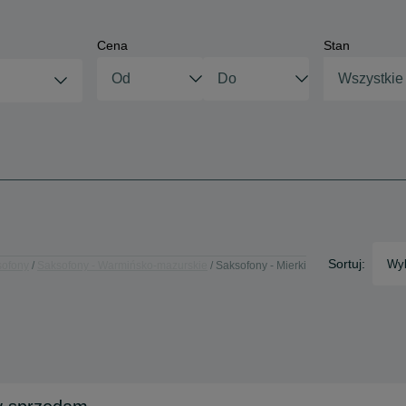
Cena
Stan
Wszystkie
Sortuj:
Wyb
sofony
Saksofony - Warmińsko-mazurskie
Saksofony - Mierki