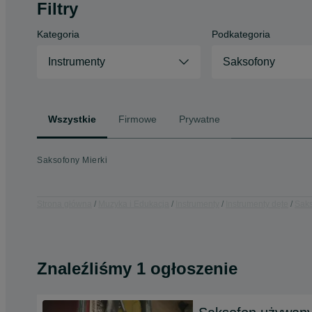
Filtry
Kategoria
Podkategoria
Instrumenty
Saksofony
Wszystkie
Firmowe
Prywatne
Saksofony Mierki
Strona główna
Muzyka i Edukacja
Instrumenty
Instrumenty dęte
Sak
Znaleźliśmy 1 ogłoszenie