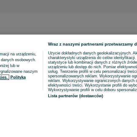
Wraz z naszymi partnerami przetwarzamy d
Użycie dokładnych danych geolokalizacyjnych. A
macji na urządzeniu,
charakterystyki urządzenia do celów identyfikacji
ia danych osobowych.
statystyce lub kombinacji danych z różnych źróde
niżej lub w
urządzeniu lub dostęp do nich. Pomiar efektywnoś
sygnalizowane naszym
usług. Tworzenie profili w celu personalizacji treści
spersonalizowanych reklam. Wykorzystywanie og
kies,
Polityka
reklam. Wykorzystywanie ograniczonych danych d
efektywności treści. Wykorzystanie profili do wy
Wykorzystywanie profili w celu doboru spersonali
Lista partnerów (dostawców)