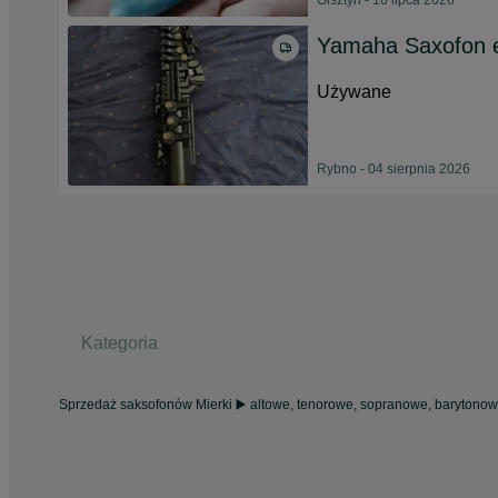
Olsztyn - 16 lipca 2026
Yamaha Saxofon e
Używane
Rybno - 04 sierpnia 2026
Kategoria
Sprzedaż saksofonów Mierki ▶️ altowe, tenorowe, sopranowe, barytono