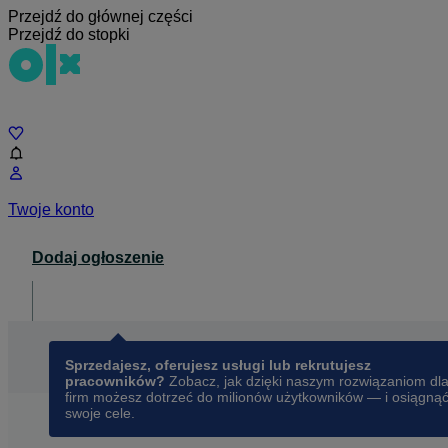
Przejdź do głównej części
Przejdź do stopki
Czat
Twoje konto
Dodaj ogłoszenie
Dla biznesu
opens in a new tab
Sprzedajesz, oferujesz usługi lub rekrutujesz
pracowników?
Zobacz, jak dzięki naszym rozwiązaniom dl
firm możesz dotrzeć do milionów użytkowników — i osiągną
swoje cele.