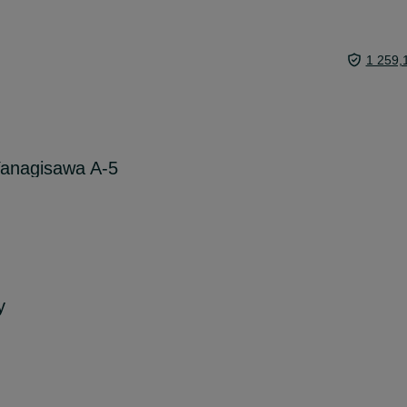
1 259,
Yanagisawa A-5
y