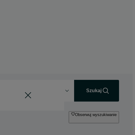
Odległość
+0 km
Szukaj
Obserwuj wyszukiwanie