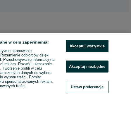
ane w celu zapewnienia:
Akceptuj wszystkie
ktywne skanowanie
. Rozumienie odbiorców dzięki
ł. Przechowywanie informacji na
ci reklam. Rozwój i ulepszanie
Akceptuj niezbędne
. Tworzenie profili w celu
raniczonych danych do wyboru
o wyboru treści. Pomiar
boru spersonalizowanych reklam.
zowanych treści.
Ustaw preferencje