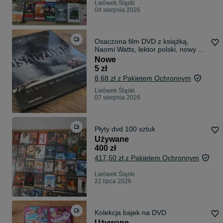
Lwówek Śląski
04 sierpnia 2026
Osaczona film DVD z książką,
Naomi Watts, lektor polski, nowy w
folii!
Nowe
5 zł
8,68 zł z Pakietem Ochronnym
Lwówek Śląski
07 sierpnia 2026
Płyty dvd 100 sztuk
Używane
400 zł
417,50 zł z Pakietem Ochronnym
Lwówek Śląski
22 lipca 2026
Kolekcja bajek na DVD
Używane