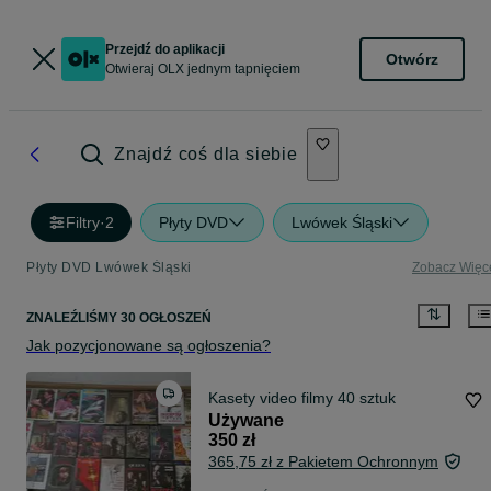
Przejdź do aplikacji
Otwórz
Otwieraj OLX jednym tapnięciem
Znajdź coś dla siebie
Filtry
·
2
Płyty DVD
Lwówek Śląski
Płyty DVD Lwówek Śląski
Zobacz Więc
ZNALEŹLIŚMY 30 OGŁOSZEŃ
Jak pozycjonowane są ogłoszenia?
Kasety video filmy 40 sztuk
Używane
350 zł
365,75 zł z Pakietem Ochronnym