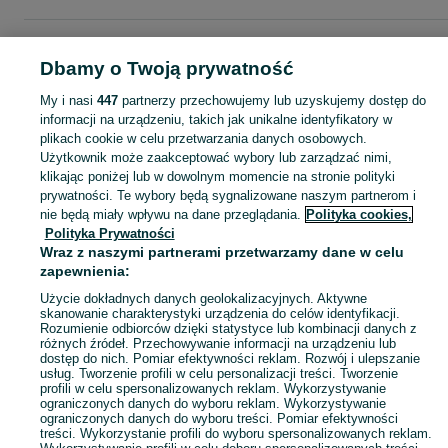
Strona główna
Muzyka i Edukacja
Filmy
Płyty DVD
Płyty DVD - Śląskie
Płyty DVD - Cieszyn
Dbamy o Twoją prywatność
My i nasi
447
partnerzy przechowujemy lub uzyskujemy dostęp do
KATEGORIA
informacji na urządzeniu, takich jak unikalne identyfikatory w
plikach cookie w celu przetwarzania danych osobowych.
Użytkownik może zaakceptować wybory lub zarządzać nimi,
Zobacz Więc
Sprzedaż płyt DVD Cieszyn ▶️ edycje retro, kolekcja domowa, hity kinowe i inne ✅ Nowe i używane w atrakcyjnych cenach ✌ Kupuj i sprzedawaj na OLX.pl!
klikając poniżej lub w dowolnym momencie na stronie polityki
prywatności. Te wybory będą sygnalizowane naszym partnerom i
nie będą miały wpływu na dane przeglądania.
Polityka cookies,
Mapa kategorii
Polityka Prywatności
Mapa miejscowości
Wraz z naszymi partnerami przetwarzamy dane w celu
zapewnienia:
Mapa ministron
Popularne wyszukiwania
Użycie dokładnych danych geolokalizacyjnych. Aktywne
skanowanie charakterystyki urządzenia do celów identyfikacji.
Rozumienie odbiorców dzięki statystyce lub kombinacji danych z
różnych źródeł. Przechowywanie informacji na urządzeniu lub
dostęp do nich. Pomiar efektywności reklam. Rozwój i ulepszanie
usług. Tworzenie profili w celu personalizacji treści. Tworzenie
profili w celu spersonalizowanych reklam. Wykorzystywanie
ograniczonych danych do wyboru reklam. Wykorzystywanie
ograniczonych danych do wyboru treści. Pomiar efektywności
treści. Wykorzystanie profili do wyboru spersonalizowanych reklam.