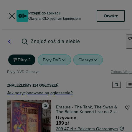
Przejdź do aplikacji
Otwórz
Otwieraj OLX jednym tapnięciem
Znajdź coś dla siebie
Filtry
·
2
Płyty DVD
Cieszyn
Płyty DVD Cieszyn
Zobacz Więc
ZNALEŹLIŚMY 114 OGŁOSZEŃ
Jak pozycjonowane są ogłoszenia?
Erasure - The Tank, The Swan &
The Balloon Koncert Live na 2 x
DVD
Używane
199 zł
209,47 zł z Pakietem Ochronnym