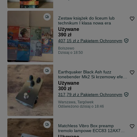
Zestaw książek do liceum lub
technikum I klasa nowa era
Używane
390 zł
407,15 zł z Pakietem Ochronnym
Bolszewo
Dzisiaj o 18:50
Earthquaker Black Ash fuzz
tonebender Mk2 Si krzemowy efekt
do gitary
Używane
300 zł
317,79 zł z Pakietem Ochronnym
Warszawa, Targówek
Odświeżono dzisiaj o 18:46
Matchless Vibro Box preamp
tremolo lampowe ECC83 12AX7
efekt do gitary
Używane