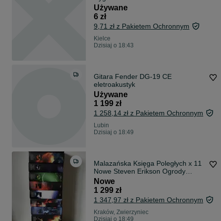
Używane
6 zł
9,71 zł z Pakietem Ochronnym
Kielce
Dzisiaj o 18:43
Gitara Fender DG-19 CE
eletroakustyk
Używane
1 199 zł
1 258,14 zł z Pakietem Ochronnym
Lubin
Dzisiaj o 18:49
Malazańska Księga Poległych x 11
Nowe Steven Erikson Ogrody
Księżyca
Nowe
1 299 zł
1 347,97 zł z Pakietem Ochronnym
Kraków, Zwierzyniec
Dzisiaj o 18:49