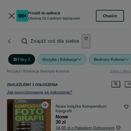
Przejdź do aplikacji
Otwórz
Otwieraj OLX jednym tapnięciem
Znajdź coś dla siebie
Filtry
·
2
Muzyka i Edukacja
Bednary-Kolonia
Muzyka i Edukacja Bednary-Kolonia
Zobacz Więc
ZNALEŹLIŚMY 3 OGŁOSZENIA
Jak pozycjonowane są ogłoszenia?
Nowa książka Kompendium
fotografii
Nowe
30 zł
34,05 zł z Pakietem Ochronnym