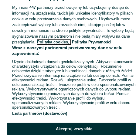
Mapa ministron
My i nasi
447
partnerzy przechowujemy lub uzyskujemy dostęp do
informacji na urządzeniu, takich jak unikalne identyfikatory w plikach
Popularne wyszukiwania
cookie w celu przetwarzania danych osobowych. Użytkownik może
zaakceptować wybory lub zarządzać nimi, klikając poniżej lub w
dowolnym momencie na stronie polityki prywatności. Te wybory będą
sygnalizowane naszym partnerom i nie będą miały wpływu na dane
przeglądania.
Polityka cookies,
Polityka Prywatności
Wraz z naszymi partnerami przetwarzamy dane w celu
zapewnienia:
Użycie dokładnych danych geolokalizacyjnych. Aktywne skanowanie
charakterystyki urządzenia do celów identyfikacji. Rozumienie
odbiorców dzięki statystyce lub kombinacji danych z różnych źródeł.
Przechowywanie informacji na urządzeniu lub dostęp do nich. Pomiar
efektywności reklam. Rozwój i ulepszanie usług. Tworzenie profili w
celu personalizacji treści. Tworzenie profili w celu spersonalizowanych
reklam. Wykorzystywanie ograniczonych danych do wyboru reklam.
Wykorzystywanie ograniczonych danych do wyboru treści. Pomiar
efektywności treści. Wykorzystanie profili do wyboru
spersonalizowanych reklam. Wykorzystywanie profili w celu doboru
spersonalizowanych treści.
Lista partnerów (dostawców)
Akceptuj wszystkie