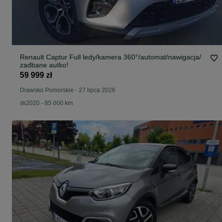
Renault Captur Full ledy/kamera 360°/automat/nawigacja/
zadbane autko!
59 999 zł
Drawsko Pomorskie
-
27 lipca 2026
2020 - 85 000 km