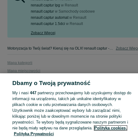
renault captur lpg
w
Renault
renault captur
w
Samochody osobowe
renault captur automat
w
Renault
renault captur 1.5dci
w
Renault
Zobacz Więcej
Motoryzacja to Twój świat? Kieruj się na OLX! renault captur - Zachodniopomorskie - tylko w kategorii Motoryzacja na OLX!
Zobacz Więc
Mapa kategorii
Mapa miejscowości
Mapa ministron
Dbamy o Twoją prywatność
Popularne wyszukiwania
My i nasi
447
partnerzy przechowujemy lub uzyskujemy dostęp do
informacji na urządzeniu, takich jak unikalne identyfikatory w
plikach cookie w celu przetwarzania danych osobowych.
Użytkownik może zaakceptować wybory lub zarządzać nimi,
klikając poniżej lub w dowolnym momencie na stronie polityki
prywatności. Te wybory będą sygnalizowane naszym partnerom i
nie będą miały wpływu na dane przeglądania.
Polityka cookies,
Polityka Prywatności