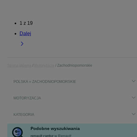
1
z
19
Dalej
Strona główna
Motoryzacja
Zachodniopomorskie
POLSKA » ZACHODNIOPOMORSKIE
MOTORYZACJA
KATEGORIA
Podobne wyszukiwania
renault captur
w
Renault