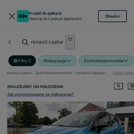
Przejdź do aplikacji
Otwórz
Otwieraj OLX jednym tapnięciem
renault captur
Filtry
·
2
Motoryzacja
Zachodniopomorskie
renault captur - Zachodniopomorskie - sprawdź kategorię Motoryzacja
Zobacz Więc
ZNALEŹLIŚMY 184 OGŁOSZENIA
Jak pozycjonowane są ogłoszenia?