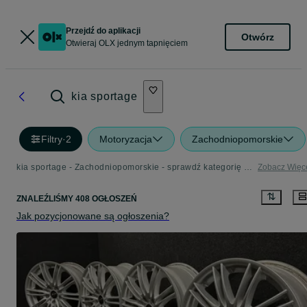
Przejdź do aplikacji
Otwórz
Otwieraj OLX jednym tapnięciem
kia sportage
Filtry
·
2
Motoryzacja
Zachodniopomorskie
kia sportage - Zachodniopomorskie - sprawdź kategorię Motoryzacja
Zobacz Więc
ZNALEŹLIŚMY 408 OGŁOSZEŃ
Jak pozycjonowane są ogłoszenia?