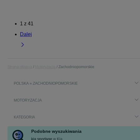
1
z
41
Dalej
Strona główna
Motoryzacja
Zachodniopomorskie
POLSKA » ZACHODNIOPOMORSKIE
MOTORYZACJA
KATEGORIA
Podobne wyszukiwania
kia sportage
w
Kia