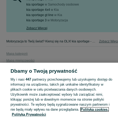
kia sportage
w
Samochody osobowe
kia sportage 4x4
w
Kia
kia sportage gt line
w
Kia
kia sportage 3
w
Motoryzacja
Zobacz Więcej
Motoryzacja to Twój świat? Kieruj się na OLX! kia sportage - Zachodniopomorskie - tylko w kategorii Motoryzacja na OLX!
Zobacz Więc
Mapa kategorii
Mapa miejscowości
Mapa ministron
Dbamy o Twoją prywatność
Popularne wyszukiwania
My i nasi
447
partnerzy przechowujemy lub uzyskujemy dostęp do
informacji na urządzeniu, takich jak unikalne identyfikatory w
plikach cookie w celu przetwarzania danych osobowych.
Użytkownik może zaakceptować wybory lub zarządzać nimi,
klikając poniżej lub w dowolnym momencie na stronie polityki
prywatności. Te wybory będą sygnalizowane naszym partnerom i
nie będą miały wpływu na dane przeglądania.
Polityka cookies,
Polityka Prywatności