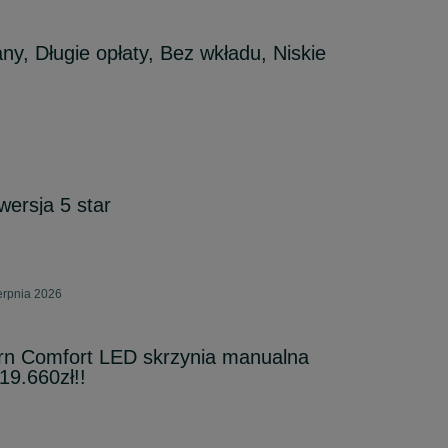
y, Długie opłaty, Bez wkładu, Niskie
wersja 5 star
erpnia 2026
rn Comfort LED skrzynia manualna
9.660zł!!