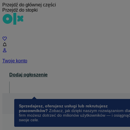
Przejdź do głównej części
Przejdź do stopki
Czat
Twoje konto
Dodaj ogłoszenie
Dla biznesu
opens in a new tab
Sprzedajesz, oferujesz usługi lub rekrutujesz
pracowników?
Zobacz, jak dzięki naszym rozwiązaniom dl
firm możesz dotrzeć do milionów użytkowników — i osiągną
swoje cele.