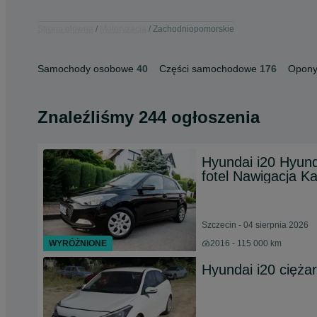
Strona główna
Motoryzacja
Zachodniopomorskie
Samochody osobowe
40
Części samochodowe
176
Opony 
Znaleźliśmy 244 ogłoszenia
Hyundai i20 Hyund
fotel Nawigacja K
Szczecin - 04 sierpnia 2026
WYRÓŻNIONE
2016 - 115 000 km
Hyundai i20 cięża