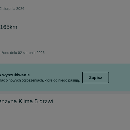
2 sierpnia 2026
B 165km
eżono dnia 02 sierpnia 2026
to wyszukiwanie
Zapisz
ać o nowych ogłoszeniach, które do niego pasują.
enzyna Klima 5 drzwi