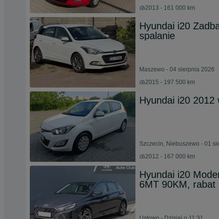
2013 - 161 000 km
Hyundai i20 Zadban
spalanie
Maszewo - 04 sierpnia 2026
2015 - 197 500 km
Hyundai i20 2012 
Szczecin, Niebuszewo - 01 si
2012 - 167 000 km
Hyundai i20 Mode
6MT 90KM, rabat 1
Ustowo - Dzisiaj o 11:31