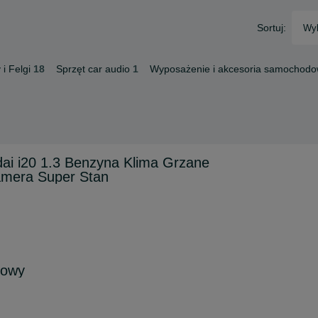
Sortuj:
Wyb
i Felgi
18
Sprzęt car audio
1
Wyposażenie i akcesoria samochod
ai i20 1.3 Benzyna Klima Grzane
amera Super Stan
rowy