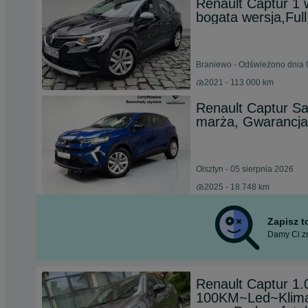
Renault Captur 1 
bogata wersja,Full
Braniewo - Odświeżono dnia 
2021 - 113 000 km
Renault Captur S
marża, Gwarancja
Olsztyn - 05 sierpnia 2026
2025 - 18 748 km
Zapisz 
Damy Ci zn
Renault Captur 1
100KM~Led~Klim