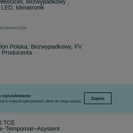
właściciel, bezwypadkowy ,
 LED, klimatronik
04 sierpnia 2026
alon Polska, Bezwypadkowy, FV
 Producenta
to wyszukiwanie
Zapisz
ać o nowych ogłoszeniach, które do niego pasują.
.0 TCE
a~Tempomat~Asystent