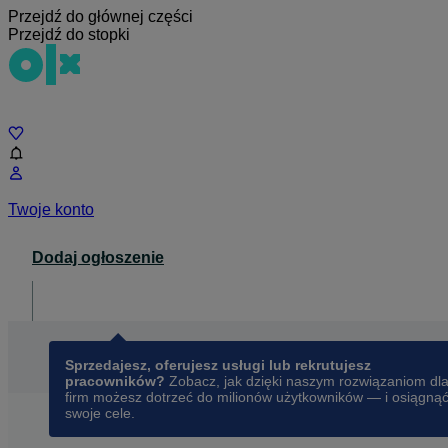
Przejdź do głównej części
Przejdź do stopki
Czat
Twoje konto
Dodaj ogłoszenie
Dla biznesu
opens in a new tab
Sprzedajesz, oferujesz usługi lub rekrutujesz
pracowników?
Zobacz, jak dzięki naszym rozwiązaniom dl
firm możesz dotrzeć do milionów użytkowników — i osiągną
swoje cele.