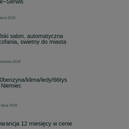
le~Serwis
lipca 2026
lski salon, automatyczna
cofania, swietny do miasta
sierpnia 2026
0benzyna/klima/ledy/66tys
z Niemiec
 lipca 2026
arancja 12 miesięcy w cenie