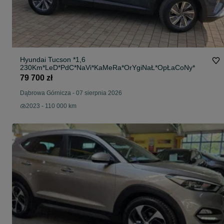
Hyundai Tucson *1,6
230Km*LeD*PdC*NaVi*KaMeRa*OrYgiNaŁ*OpŁaCoNy*
79 700 zł
Dąbrowa Górnicza
-
07 sierpnia 2026
2023 - 110 000 km