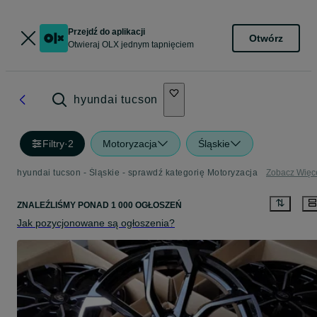
Przejdź do aplikacji
Otwórz
Otwieraj OLX jednym tapnięciem
hyundai tucson
Filtry
·
2
Motoryzacja
Śląskie
hyundai tucson - Śląskie - sprawdź kategorię Motoryzacja
Zobacz Więc
ZNALEŹLIŚMY
PONAD
1 000 OGŁOSZEŃ
Jak pozycjonowane są ogłoszenia?