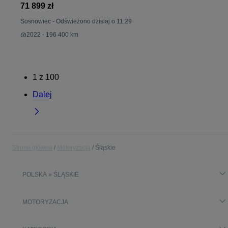
71 899 zł
Sosnowiec
-
Odświeżono dzisiaj o 11:29
2022 - 196 400 km
1
z
100
Dalej
Strona główna
Motoryzacja
Śląskie
POLSKA » ŚLĄSKIE
MOTORYZACJA