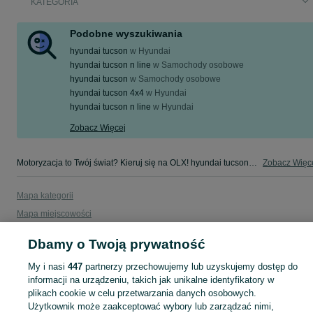
KATEGORIA
Podobne wyszukiwania
hyundai tucson
w
Hyundai
hyundai tucson n line
w
Samochody osobowe
hyundai tucson
w
Samochody osobowe
hyundai tucson 4x4
w
Hyundai
hyundai tucson n line
w
Hyundai
Zobacz Więcej
Motoryzacja to Twój świat? Kieruj się na OLX! hyundai tucson - Śląskie - tylko w kategorii Motoryzacja na OLX!
Zobacz Więc
Mapa kategorii
Mapa miejscowości
Mapa ministron
Dbamy o Twoją prywatność
Popularne wyszukiwania
My i nasi
447
partnerzy przechowujemy lub uzyskujemy dostęp do
informacji na urządzeniu, takich jak unikalne identyfikatory w
plikach cookie w celu przetwarzania danych osobowych.
Użytkownik może zaakceptować wybory lub zarządzać nimi,