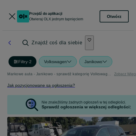
Przejdź do aplikacji
Otwórz
Otwieraj OLX jednym tapnięciem
Znajdź coś dla siebie
Filtry
·
2
Volkswagen
Janikowo
Markowe auta - Janikowo - sprawdź kategorię Volkswagen
Zobacz Więc
Jak pozycjonowane są ogłoszenia?
Nie znaleźliśmy żadnych ogłoszeń w tej odległości.
Sprawdź ogłoszenia w większej odległości: