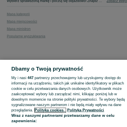
Wybierz sprawdzoną markę i poczuj się odjazdowo! Znajdź wymarzony samochód w kategorii Volkswagen na OLX - Janikowo i okolice!
Zobacz Więc
Mapa kategorii
Mapa miejscowości
Mapa ministron
Popularne wyszukiwania
Dbamy o Twoją prywatność
My i nasi
447
partnerzy przechowujemy lub uzyskujemy dostęp do
informacji na urządzeniu, takich jak unikalne identyfikatory w plikach
cookie w celu przetwarzania danych osobowych. Użytkownik może
zaakceptować wybory lub zarządzać nimi, klikając poniżej lub w
dowolnym momencie na stronie polityki prywatności. Te wybory będą
sygnalizowane naszym partnerom i nie będą miały wpływu na dane
przeglądania.
Polityka cookies,
Polityka Prywatności
Wraz z naszymi partnerami przetwarzamy dane w celu
zapewnienia: