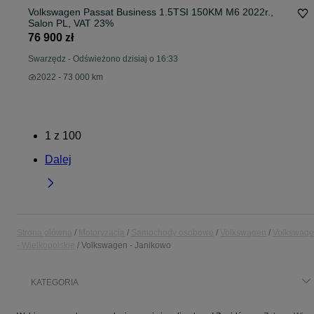
Volkswagen Passat Business 1.5TSI 150KM M6 2022r.,
Salon PL, VAT 23%
76 900 zł
Swarzędz
-
Odświeżono dzisiaj o 16:33
2022 - 73 000 km
1
z
100
Dalej
Strona główna
Motoryzacja
Samochody osobowe
Volkswagen
Volkswag
- Wielkopolskie
Volkswagen - Janikowo
KATEGORIA