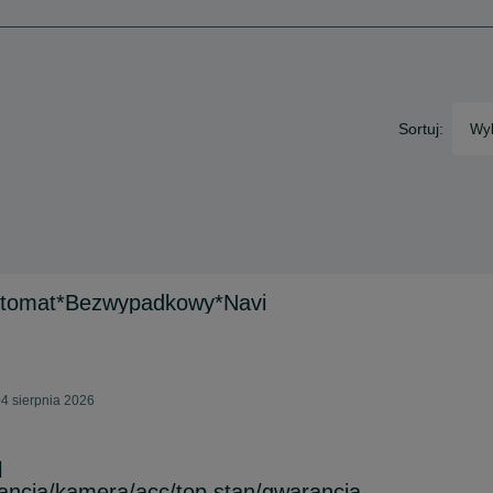
Sortuj:
Wyb
utomat*Bezwypadkowy*Navi
4 sierpnia 2026
l
ancja/kamera/acc/top stan/gwarancja