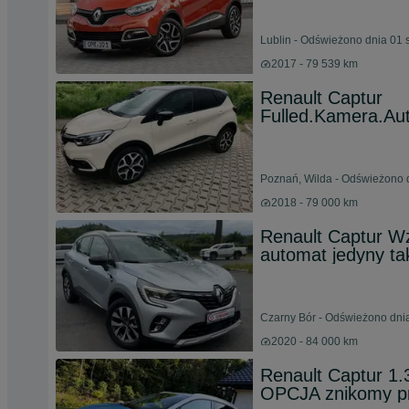
Lublin - Odświeżono dnia 01 
2017 - 79 539 km
Renault Captur
Fulled.Kamera.Au
Poznań, Wilda - Odświeżono d
2018 - 79 000 km
Renault Captur Wz
automat jedyny ta
Czarny Bór - Odświeżono dnia
2020 - 84 000 km
Renault Captur 1
OPCJA znikomy p