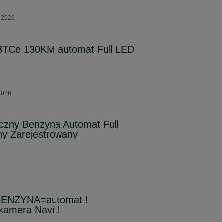
a 2026
.3TCe 130KM automat Full LED
2026
iczny Benzyna Automat Full
y Zarejestrowany
=BENZYNA=automat !
 kamera Navi !