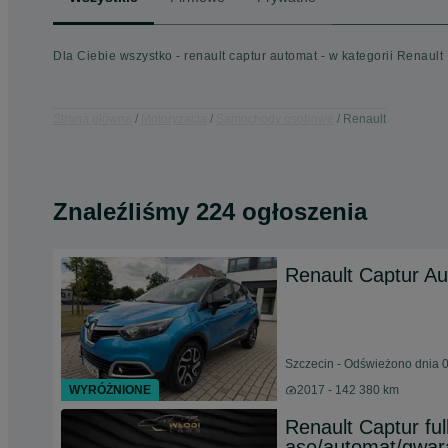
Dla Ciebie wszystko - renault captur automat - w kategorii Renault
Strona główna
Motoryzacja
Samochody osobowe
Renault
Znaleźliśmy 224 ogłoszenia
Renault Captur A
Szczecin - Odświeżono dnia 0
WYRÓŻNIONE
2017 - 142 380 km
Renault Captur ful
aso/automat/gwar