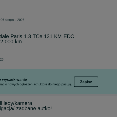
 06 sierpnia 2026
itiale Paris 1.3 TCe 131 KM EDC
52 000 km
026
to wyszukiwanie
Zapisz
ać o nowych ogłoszeniach, które do niego pasują.
ll ledy/kamera
gacja/ zadbane autko!