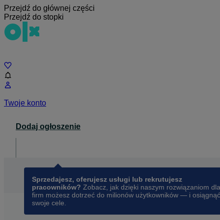
Przejdź do głównej części
Przejdź do stopki
Czat
Twoje konto
Dodaj ogłoszenie
Dla biznesu
opens in a new tab
Sprzedajesz, oferujesz usługi lub rekrutujesz
pracowników?
Zobacz, jak dzięki naszym rozwiązaniom dl
firm możesz dotrzeć do milionów użytkowników — i osiągną
swoje cele.