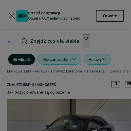
Przejdź do aplikacji
Otwórz
Otwieraj OLX jednym tapnięciem
Znajdź coś dla siebie
Filtry
·
2
Mercedes-Benz
Puławy
Markowe auta - Puławy - sprawdź kategorię Mercedes-Benz
Zobacz Więc
ZNALEŹLIŚMY 21 OGŁOSZEŃ
Jak pozycjonowane są ogłoszenia?