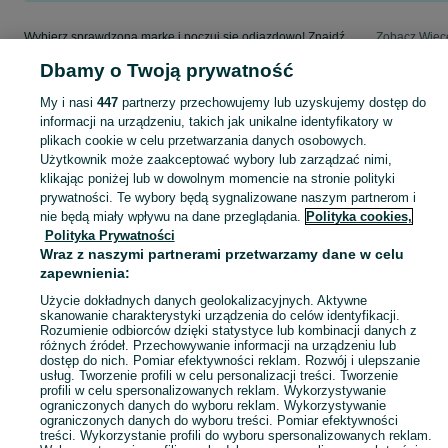
Wybierz sprawdzoną markę i poczuj się odjazdowo! Znajdź wymarzony samochód w kategorii Mercedes-Benz na OLX - Puławy i okolice!
Zobacz Więc
Dbamy o Twoją prywatność
Mapa kategorii
My i nasi
447
partnerzy przechowujemy lub uzyskujemy dostęp do
Mapa miejscowości
informacji na urządzeniu, takich jak unikalne identyfikatory w
Mapa ministron
plikach cookie w celu przetwarzania danych osobowych.
Użytkownik może zaakceptować wybory lub zarządzać nimi,
Popularne wyszukiwania
klikając poniżej lub w dowolnym momencie na stronie polityki
prywatności. Te wybory będą sygnalizowane naszym partnerom i
nie będą miały wpływu na dane przeglądania.
Polityka cookies,
Polityka Prywatności
Wraz z naszymi partnerami przetwarzamy dane w celu
zapewnienia:
Użycie dokładnych danych geolokalizacyjnych. Aktywne
skanowanie charakterystyki urządzenia do celów identyfikacji.
Rozumienie odbiorców dzięki statystyce lub kombinacji danych z
różnych źródeł. Przechowywanie informacji na urządzeniu lub
dostęp do nich. Pomiar efektywności reklam. Rozwój i ulepszanie
usług. Tworzenie profili w celu personalizacji treści. Tworzenie
profili w celu spersonalizowanych reklam. Wykorzystywanie
ograniczonych danych do wyboru reklam. Wykorzystywanie
ograniczonych danych do wyboru treści. Pomiar efektywności
treści. Wykorzystanie profili do wyboru spersonalizowanych reklam.