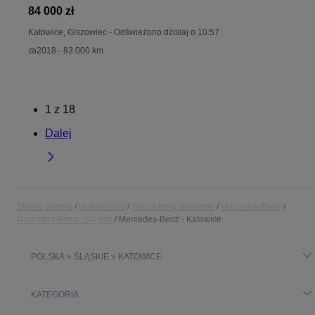
84 000 zł
Katowice, Giszowiec
-
Odświeżono dzisiaj o 10:57
2018 - 83 000 km
1
z
18
Dalej
Strona główna
Motoryzacja
Samochody osobowe
Mercedes-Benz
Mercedes-Benz - Śląskie
Mercedes-Benz - Katowice
POLSKA » ŚLĄSKIE » KATOWICE
KATEGORIA