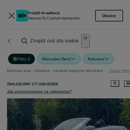
Przejdź do aplikacji
Otwórz
Otwieraj OLX jednym tapnięciem
Znajdź coś dla siebie
Filtry
·
2
Mercedes-Benz
Katowice
Markowe auta - Katowice - sprawdź kategorię Mercedes-Benz
Zobacz Więc
ZNALEŹLIŚMY 177 OGŁOSZEŃ
Jak pozycjonowane są ogłoszenia?