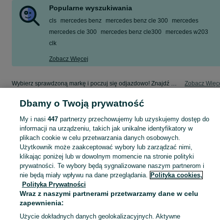
Popularne wyszukiwania
cls
mercedes benz
mercedes benz cle 300
mercedes
mercedes cle 300
mercedes benz cle300
mercedes w203
clk
Zobacz Więcej
Wybierz sprawdzoną markę i poczuj się odjazdowo! Znajdź wymarzony samochód w kategorii Mercedes-Benz na OLX - Katowice i okolice!
Zobacz Więc
Dbamy o Twoją prywatność
Mapa kategorii
My i nasi
447
partnerzy przechowujemy lub uzyskujemy dostęp do
Mapa miejscowości
informacji na urządzeniu, takich jak unikalne identyfikatory w
Mapa ministron
plikach cookie w celu przetwarzania danych osobowych.
Popularne wyszukiwania
Użytkownik może zaakceptować wybory lub zarządzać nimi,
klikając poniżej lub w dowolnym momencie na stronie polityki
prywatności. Te wybory będą sygnalizowane naszym partnerom i
nie będą miały wpływu na dane przeglądania.
Polityka cookies,
Polityka Prywatności
Wraz z naszymi partnerami przetwarzamy dane w celu
zapewnienia:
Użycie dokładnych danych geolokalizacyjnych. Aktywne