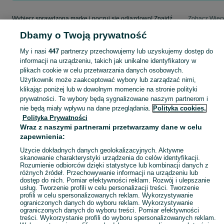
Wybierz sprawdzoną markę i poczuj się odjazdowo! Znajdź wymarzony samochód w kategorii Mercedes-Benz na OLX - Chrzanów i okolice!
Zobacz Więc
Dbamy o Twoją prywatność
Mapa kategorii
My i nasi
447
partnerzy przechowujemy lub uzyskujemy dostęp do
Mapa miejscowości
informacji na urządzeniu, takich jak unikalne identyfikatory w
Mapa ministron
plikach cookie w celu przetwarzania danych osobowych.
Użytkownik może zaakceptować wybory lub zarządzać nimi,
Popularne wyszukiwania
klikając poniżej lub w dowolnym momencie na stronie polityki
prywatności. Te wybory będą sygnalizowane naszym partnerom i
nie będą miały wpływu na dane przeglądania.
Polityka cookies,
Polityka Prywatności
Wraz z naszymi partnerami przetwarzamy dane w celu
zapewnienia:
Użycie dokładnych danych geolokalizacyjnych. Aktywne
skanowanie charakterystyki urządzenia do celów identyfikacji.
Rozumienie odbiorców dzięki statystyce lub kombinacji danych z
różnych źródeł. Przechowywanie informacji na urządzeniu lub
dostęp do nich. Pomiar efektywności reklam. Rozwój i ulepszanie
usług. Tworzenie profili w celu personalizacji treści. Tworzenie
profili w celu spersonalizowanych reklam. Wykorzystywanie
ograniczonych danych do wyboru reklam. Wykorzystywanie
ograniczonych danych do wyboru treści. Pomiar efektywności
treści. Wykorzystanie profili do wyboru spersonalizowanych reklam.