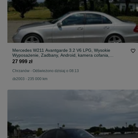
Mercedes W211 Avantgarde 3.2 V6 LPG, Wysokie
Wyposażenie, Zadbany, Android, kamera cofania,
doinwestowany
27 999 zł
Chrzanów
-
Odświeżono dzisiaj o 08:13
2003 - 235 000 km