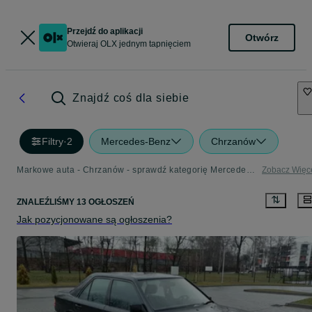
Przejdź do aplikacji
Otwórz
Otwieraj OLX jednym tapnięciem
Znajdź coś dla siebie
Filtry
·
2
Mercedes-Benz
Chrzanów
Markowe auta - Chrzanów - sprawdź kategorię Mercedes-Benz
Zobacz Więc
ZNALEŹLIŚMY 13 OGŁOSZEŃ
Jak pozycjonowane są ogłoszenia?