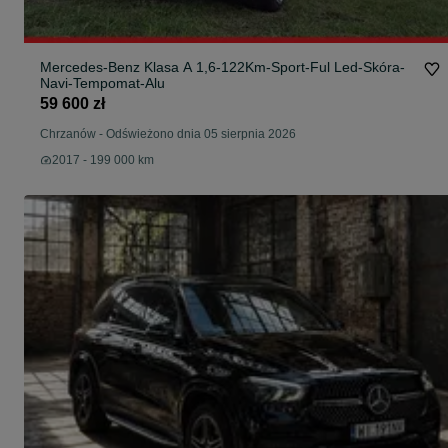
Mercedes-Benz Klasa A 1,6-122Km-Sport-Ful Led-Skóra-
Navi-Tempomat-Alu
59 600 zł
Chrzanów
-
Odświeżono dnia 05 sierpnia 2026
2017 - 199 000 km