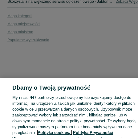
Skorzystaj z największego serwisu ogłoszeniowego - Jabłonka i okolice! - kupuj lub sprzedawaj jeszcze wygodniej w kategorii Jeep!
Zobacz Więc
Mapa kategorii
Mapa miejscowości
Mapa ministron
Popularne wyszukiwania
Dbamy o Twoją prywatność
My i nasi
447
partnerzy przechowujemy lub uzyskujemy dostęp do
informacji na urządzeniu, takich jak unikalne identyfikatory w plikach
cookie w celu przetwarzania danych osobowych. Użytkownik może
zaakceptować wybory lub zarządzać nimi, klikając poniżej lub w
dowolnym momencie na stronie polityki prywatności. Te wybory będą
sygnalizowane naszym partnerom i nie będą miały wpływu na dane
przeglądania.
Polityka cookies,
Polityka Prywatności