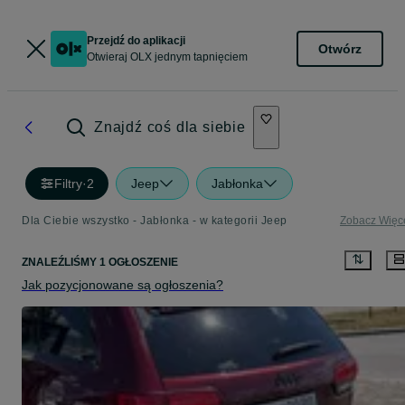
Przejdź do aplikacji
Otwórz
Otwieraj OLX jednym tapnięciem
Znajdź coś dla siebie
Filtry
·
2
Jeep
Jabłonka
Dla Ciebie wszystko - Jabłonka - w kategorii Jeep
Zobacz Więc
ZNALEŹLIŚMY 1 OGŁOSZENIE
Jak pozycjonowane są ogłoszenia?