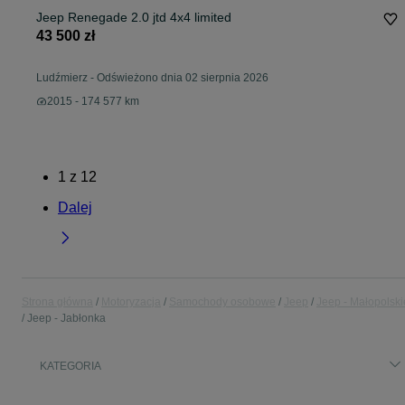
Jeep Renegade 2.0 jtd 4x4 limited
43 500 zł
Ludźmierz
-
Odświeżono dnia 02 sierpnia 2026
2015 - 174 577 km
1
z
12
Dalej
Strona główna
Motoryzacja
Samochody osobowe
Jeep
Jeep - Małopolski
Jeep - Jabłonka
KATEGORIA