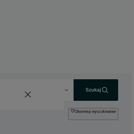
Odległość
+0 km
Szukaj
Obserwuj wyszukiwanie