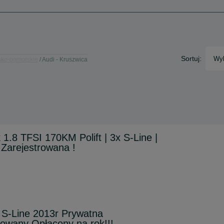
Sortuj:
Wyb
sko-pomorskie
Audi - Kruszwica
1.8 TFSI 170KM Polift | 3x S-Line |
 Zarejestrowana !
 S-Line 2013r Prywatna
owany Opłacony na rok!!!