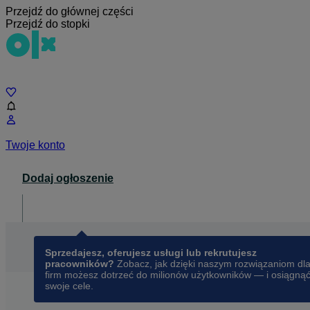
Przejdź do głównej części
Przejdź do stopki
Czat
Twoje konto
Dodaj ogłoszenie
Dla biznesu
opens in a new tab
Sprzedajesz, oferujesz usługi lub rekrutujesz
pracowników?
Zobacz, jak dzięki naszym rozwiązaniom dl
firm możesz dotrzeć do milionów użytkowników — i osiągną
swoje cele.