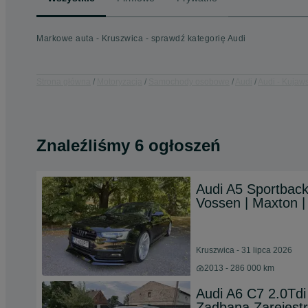
Markowe auta - Kruszwica - sprawdź kategorię Audi
Strona główna
Motoryzacja
Samochody osobowe
Audi
Audi - Kujaw
Znaleźliśmy 6 ogłoszeń
Audi A5 Sportback 
Vossen | Maxton |
Kruszwica - 31 lipca 2026
2013 - 286 000 km
Audi A6 C7 2.0Tdi
Zadbana Zarejestr