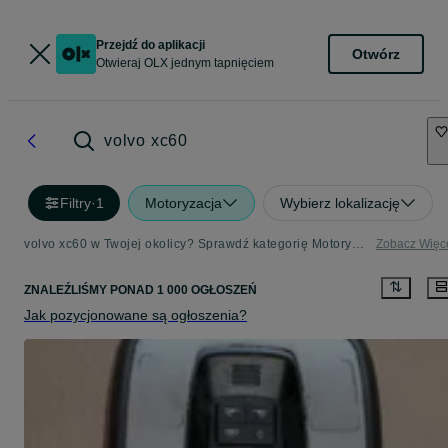
Przejdź do aplikacji
Otwórz
Otwieraj OLX jednym tapnięciem
volvo xc60
Filtry
·
1
Motoryzacja
Wybierz lokalizację
volvo xc60 w Twojej okolicy? Sprawdź kategorię Motoryzacja - Strona 2
Zobacz Więc
ZNALEŹLIŚMY
PONAD
1 000 OGŁOSZEŃ
Jak pozycjonowane są ogłoszenia?