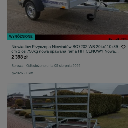
WYRÓŻNIONE
Niewiadów Przyczepa Niewiadów BO7202 WB 204x110x39
cm 1 oś 750kg nowa spawana rama HIT CENOWY Nowa
przyczepa Brenderup 203x116x35 1 oś 750 kg
2 398 zł
Borowa
-
Odświeżono dnia 05 sierpnia 2026
2026 - 1 km