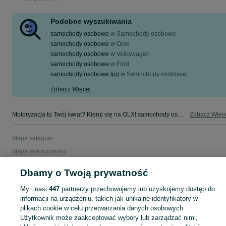
Podobne wyszukiwania
samochody osobowe
w
Samochody osobowe
samochody osobowe
w
Opel
samochody osobowe
w
Volkswagen
samochody osobowe
w
Ford
samochody osobowe lpg
w
Samochody osobowe
Zobacz Więcej
Motoryzacja to Twój świat? Kieruj się na OLX! samochody osobowe w Twojej okolicy - tylko w kategorii Motoryzacja na OLX!
Zobacz Więc
Mapa kategorii
Mapa miejscowości
Mapa ministron
Dbamy o Twoją prywatność
Popularne wyszukiwania
My i nasi
447
partnerzy przechowujemy lub uzyskujemy dostęp do
informacji na urządzeniu, takich jak unikalne identyfikatory w
plikach cookie w celu przetwarzania danych osobowych.
Użytkownik może zaakceptować wybory lub zarządzać nimi,