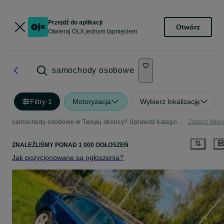
Przejdź do aplikacji
Otwórz
Otwieraj OLX jednym tapnięciem
samochody osobowe
Filtry
·
1
Motoryzacja
Wybierz lokalizację
samochody osobowe w Twojej okolicy? Sprawdź kategorię Motoryzacja - Strona 3
Zobacz Więc
ZNALEŹLIŚMY
PONAD
1 000 OGŁOSZEŃ
Jak pozycjonowane są ogłoszenia?