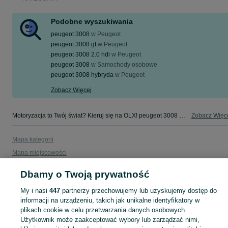
Podobne wyszukiwania
peugeot 3008
w
Peugeot
peugeot 3008 gt
w
Peugeot
peugeot 3008 2.0 hdi
w
Peugeot
peugeot 3008
w
Samochody osobowe
peugeot 3008 hybryda
w
Peugeot
Zobacz Więcej
Motoryzacja to Twój świat? Kieruj się na OLX! peugeot 3008 w Twojej okolicy - tylko w kategorii Motoryzacja na OLX!
Zobacz Więc
Mapa kategorii
Mapa miejscowości
Mapa ministron
Dbamy o Twoją prywatność
Popularne wyszukiwania
My i nasi
447
partnerzy przechowujemy lub uzyskujemy dostęp do
informacji na urządzeniu, takich jak unikalne identyfikatory w
plikach cookie w celu przetwarzania danych osobowych.
Użytkownik może zaakceptować wybory lub zarządzać nimi,