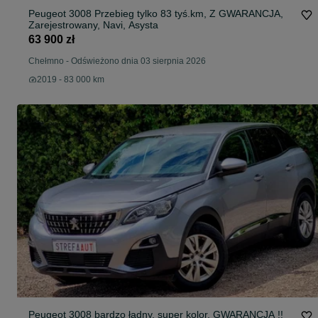
Peugeot 3008 Przebieg tylko 83 tyś.km, Z GWARANCJA,
Zarejestrowany, Navi, Asysta
63 900 zł
Chełmno
-
Odświeżono dnia 03 sierpnia 2026
2019 - 83 000 km
Peugeot 3008 bardzo ładny, super kolor, GWARANCJA !!