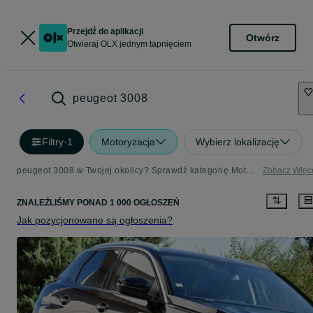
Przejdź do aplikacji
Otwórz
Otwieraj OLX jednym tapnięciem
peugeot 3008
Filtry
·
1
Motoryzacja
Wybierz lokalizację
peugeot 3008 w Twojej okolicy? Sprawdź kategorię Motoryzacja - Strona 2
Zobacz Więc
ZNALEŹLIŚMY
PONAD
1 000 OGŁOSZEŃ
Jak pozycjonowane są ogłoszenia?