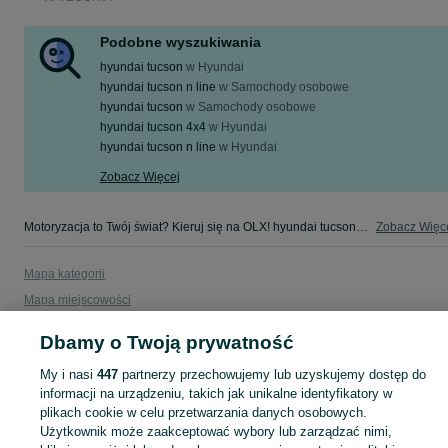
Podobne wyszukiwania
hyundai tucson
w
Hyundai
hyundai tucson n line
w
Samochody osobowe
hyundai tucson
w
Samochody osobowe
hyundai tucson 4x4
w
Hyundai
hyundai tucson n line
w
Hyundai
Zobacz Więcej
Motoryzacja to Twój świat? Kieruj się na OLX! hyundai tucson w Twojej okolicy - tylko w kategorii Motoryzacja na OLX!
Zobacz Więc
Mapa kategorii
Mapa miejscowości
Mapa ministron
Dbamy o Twoją prywatność
Popularne wyszukiwania
My i nasi
447
partnerzy przechowujemy lub uzyskujemy dostęp do
informacji na urządzeniu, takich jak unikalne identyfikatory w
plikach cookie w celu przetwarzania danych osobowych.
Użytkownik może zaakceptować wybory lub zarządzać nimi,