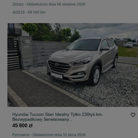
Żdżary
-
Odświeżono dnia 06 sierpnia 2026
2019 - 89 500 km
Hyundai Tucson Stan Idealny Tylko 230tyś.km.
Bezwypadkowy Serwisowany...
45 800 zł
Pyrzowice
-
Odświeżono dnia 31 lipca 2026