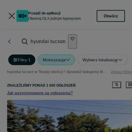
Przejdź do aplikacji
Otwórz
Otwieraj OLX jednym tapnięciem
hyundai tucson
Filtry
·
1
Motoryzacja
Wybierz lokalizację
hyundai tucson w Twojej okolicy? Sprawdź kategorię Motoryzacja - Strona 3
Zobacz Więc
ZNALEŹLIŚMY
PONAD
1 000 OGŁOSZEŃ
Jak pozycjonowane są ogłoszenia?