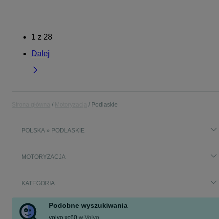
1
z
28
Dalej
Strona główna
Motoryzacja
Podlaskie
POLSKA » PODLASKIE
MOTORYZACJA
KATEGORIA
Podobne wyszukiwania
volvo xc60
w
Volvo