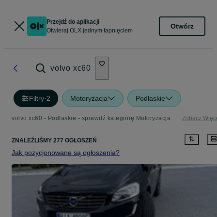
Przejdź do aplikacji
Otwórz
Otwieraj OLX jednym tapnięciem
volvo xc60
Filtry
·
2
Motoryzacja
Podlaskie
volvo xc60 - Podlaskie - sprawdź kategorię Motoryzacja
Zobacz Więc
ZNALEŹLIŚMY 277 OGŁOSZEŃ
Jak pozycjonowane są ogłoszenia?