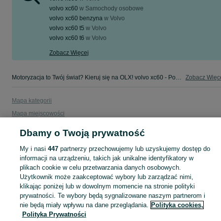
volvo xc60
w
Samochody osobowe
volvo xc60 benzyna
w
Volvo
volvo xc60 t5
w
Volvo
volvo xc60 t6
w
Volvo
Zobacz Więcej
Motoryzacja to Twój świat? Kieruj się na OLX! volvo xc60 - Podlaskie - tylko w kategorii Motoryzacja na OLX!
Zobacz Więc
Mapa kategorii
Mapa miejscowości
Mapa ministron
Dbamy o Twoją prywatność
Popularne wyszukiwania
My i nasi
447
partnerzy przechowujemy lub uzyskujemy dostęp do
informacji na urządzeniu, takich jak unikalne identyfikatory w
plikach cookie w celu przetwarzania danych osobowych.
Użytkownik może zaakceptować wybory lub zarządzać nimi,
klikając poniżej lub w dowolnym momencie na stronie polityki
prywatności. Te wybory będą sygnalizowane naszym partnerom i
nie będą miały wpływu na dane przeglądania.
Polityka cookies,
Polityka Prywatności