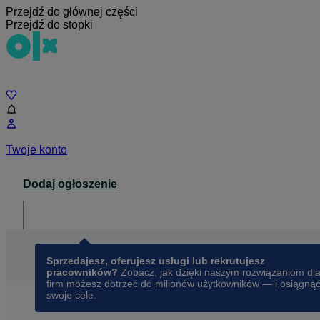
Przejdź do głównej części
Przejdź do stopki
Czat
Twoje konto
Dodaj ogłoszenie
Dla biznesu
opens in a new tab
Sprzedajesz, oferujesz usługi lub rekrutujesz
pracowników?
Zobacz, jak dzięki naszym rozwiązaniom dl
firm możesz dotrzeć do milionów użytkowników — i osiągną
swoje cele.