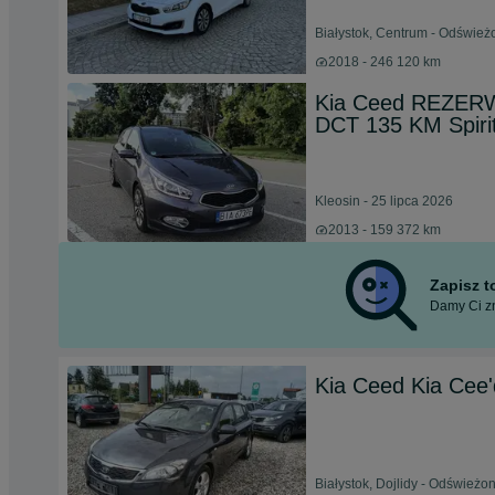
Białystok, Centrum - Odśwież
2018 - 246 120 km
Kia Ceed REZERW
DCT 135 KM Spirit
Kleosin - 25 lipca 2026
2013 - 159 372 km
Zapisz 
Damy Ci zn
Kia Ceed Kia Cee'
Białystok, Dojlidy - Odświeżo