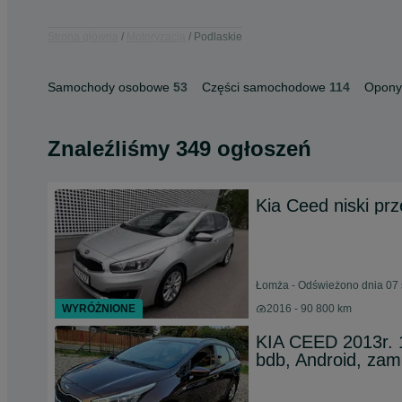
Strona główna
Motoryzacja
Podlaskie
Samochody osobowe
53
Części samochodowe
114
Opony 
Znaleźliśmy 349 ogłoszeń
Kia Ceed niski prz
Łomża - Odświeżono dnia 07 
WYRÓŻNIONE
2016 - 90 800 km
KIA CEED 2013r. 1
bdb, Android, zam