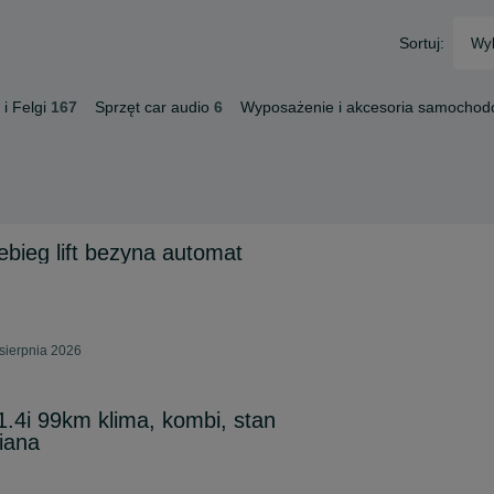
Sortuj:
Wyb
i Felgi
167
Sprzęt car audio
6
Wyposażenie i akcesoria samocho
ebieg lift bezyna automat
sierpnia 2026
.4i 99km klima, kombi, stan
iana