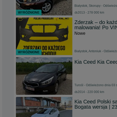
Białystok, Skorupy - Odśwież
WYRÓŻNIONE
2013 - 278 000 km
Zderzak – do każ
malowania! Po VI
Nowe
Białystok, Antoniuk - Odśwież
WYRÓŻNIONE
Kia Ceed Kia Ceed
Turośl - Odświeżono dnia 03 
2014 - 220 000 km
Kia Ceed Polski sal
Bogata wersja | 