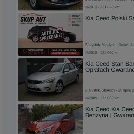
2013 - 231 820 km
Kia Ceed Polski S
Białystok, Młodych - Odśwież
2018 - 125 000 km
Kia Ceed Stan Ba
Opłatach Gwaranc
Białystok, Skorupy - 26 lipca 
2009 - 175 000 km
Kia Ceed Kia Ceed 
Benzyna | Gwaranc