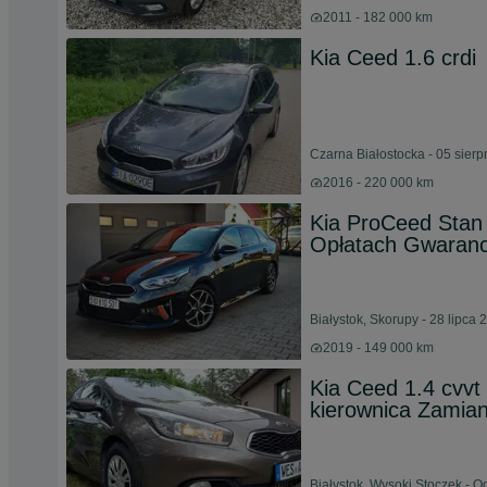
2011 - 182 000 km
Kia Ceed 1.6 crdi
Czarna Białostocka - 05 sier
2016 - 220 000 km
Kia ProCeed Stan
Opłatach Gwaranc
Białystok, Skorupy - 28 lipca 
2019 - 149 000 km
Kia Ceed 1.4 cvvt
kierownica Zamia
Białystok, Wysoki Stoczek - 