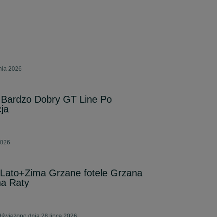
pnia 2026
 Bardzo Dobry GT Line Po
ja
2026
 Lato+Zima Grzane fotele Grzana
na Raty
Odświeżono dnia 28 lipca 2026