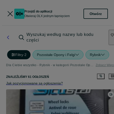
Przejdź do aplikacji
Otwórz
Otwieraj OLX jednym tapnięciem
Wyszukaj według nazwy lub kodu
części
Filtry
·
2
Pozostałe Opony i Felgi
Rybnik
Dla Ciebie wszystko - Rybnik - w kategorii Pozostałe Opony i Felgi
Zobacz Więc
ZNALEŹLIŚMY 61 OGŁOSZEŃ
Jak pozycjonowane są ogłoszenia?