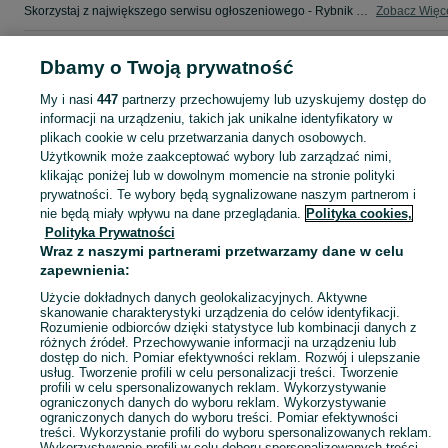
Skorzystaj z największego serwisu ogłoszeniowego - Rybnik i okolice! - kupuj lub sprzedawaj jeszcze wygodniej w kategorii Pozostałe Opony i Felgi!
Zobacz Więc
Mapa kategorii
Dbamy o Twoją prywatność
Mapa miejscowości
My i nasi
447
partnerzy przechowujemy lub uzyskujemy dostęp do
Mapa ministron
informacji na urządzeniu, takich jak unikalne identyfikatory w
Popularne wyszukiwania
plikach cookie w celu przetwarzania danych osobowych.
Użytkownik może zaakceptować wybory lub zarządzać nimi,
klikając poniżej lub w dowolnym momencie na stronie polityki
prywatności. Te wybory będą sygnalizowane naszym partnerom i
nie będą miały wpływu na dane przeglądania.
Polityka cookies,
Polityka Prywatności
Wraz z naszymi partnerami przetwarzamy dane w celu
zapewnienia:
Użycie dokładnych danych geolokalizacyjnych. Aktywne
skanowanie charakterystyki urządzenia do celów identyfikacji.
Rozumienie odbiorców dzięki statystyce lub kombinacji danych z
różnych źródeł. Przechowywanie informacji na urządzeniu lub
dostęp do nich. Pomiar efektywności reklam. Rozwój i ulepszanie
usług. Tworzenie profili w celu personalizacji treści. Tworzenie
profili w celu spersonalizowanych reklam. Wykorzystywanie
ograniczonych danych do wyboru reklam. Wykorzystywanie
ograniczonych danych do wyboru treści. Pomiar efektywności
treści. Wykorzystanie profili do wyboru spersonalizowanych reklam.
Wykorzystywanie profili w celu doboru spersonalizowanych treści.