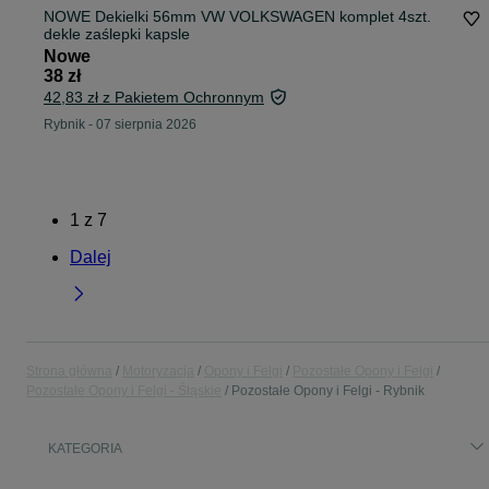
NOWE Dekielki 56mm VW VOLKSWAGEN komplet 4szt.
dekle zaślepki kapsle
Nowe
38 zł
42,83 zł z Pakietem Ochronnym
Rybnik
-
07 sierpnia 2026
1
z
7
Dalej
Strona główna
Motoryzacja
Opony i Felgi
Pozostałe Opony i Felgi
Pozostałe Opony i Felgi - Śląskie
Pozostałe Opony i Felgi - Rybnik
KATEGORIA