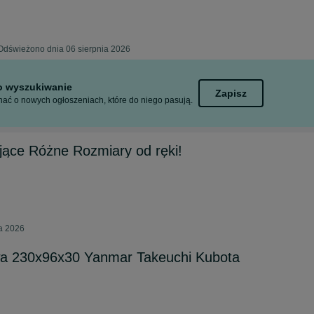
Odświeżono dnia 06 sierpnia 2026
to wyszukiwanie
Zapisz
ać o nowych ogłoszeniach, które do niego pasują.
ujące Różne Rozmiary od ręki!
ca 2026
a 230x96x30 Yanmar Takeuchi Kubota