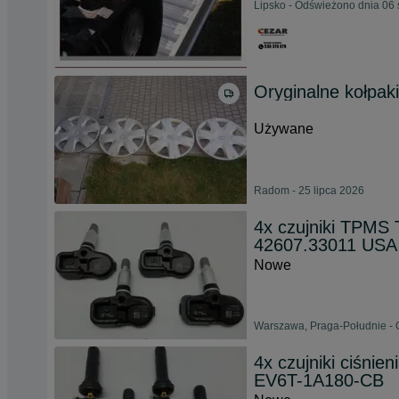
Lipsko - Odświeżono dnia 06 
Oryginalne kołpak
Używane
Radom - 25 lipca 2026
4x czujniki TPM
42607.33011 USA
Nowe
Warszawa, Praga-Południe - 
4x czujniki ciś
EV6T-1A180-CB