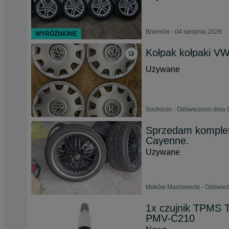
Brwinów - 04 sierpnia 2026
WYRÓŻNIONE
Kołpak kołpaki VW 
Używane
Sochocin - Odświeżono dnia 
Sprzedam komplet 
Cayenne.
Używane
Maków Mazowiecki - Odświeżo
1x czujnik TPMS 
PMV-C210