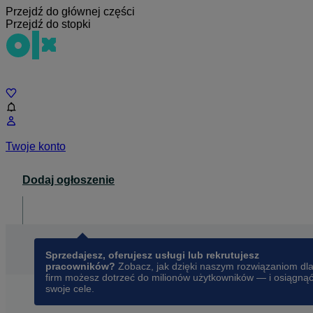
Przejdź do głównej części
Przejdź do stopki
Czat
Twoje konto
Dodaj ogłoszenie
Dla biznesu
opens in a new tab
Sprzedajesz, oferujesz usługi lub rekrutujesz
pracowników?
Zobacz, jak dzięki naszym rozwiązaniom dl
firm możesz dotrzeć do milionów użytkowników — i osiągną
swoje cele.