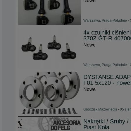
Nowe
Warszawa, Praga-Południe - 
4x czujniki ciśn
370Z GT-R 4070
Nowe
Warszawa, Praga-Południe - 
DYSTANSE ADAPT
F01 5x120 - nowe
Nowe
Grodzisk Mazowiecki - 05 sie
Nakrętki / Śruby / 
Piast Koła