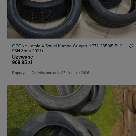
OPONY Letnie 4 Sztuki Kumho Crugen HP71 235/45 R19
95H 8mm 2021r
Używane
969,95 zł
Ropczyce
-
Odświeżono dnia 05 sierpnia 2026