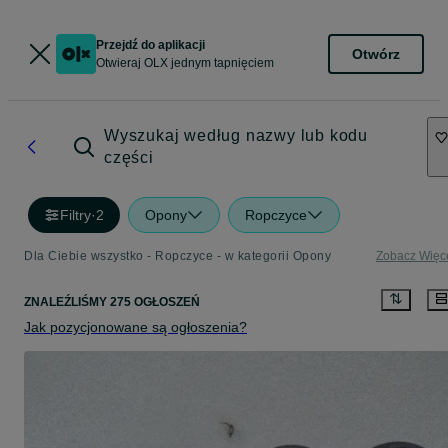
Przejdź do aplikacji
Otwórz
Otwieraj OLX jednym tapnięciem
Wyszukaj według nazwy lub kodu
części
Filtry
·
2
Opony
Ropczyce
Dla Ciebie wszystko - Ropczyce - w kategorii Opony
Zobacz Więc
ZNALEŹLIŚMY 275 OGŁOSZEŃ
Jak pozycjonowane są ogłoszenia?