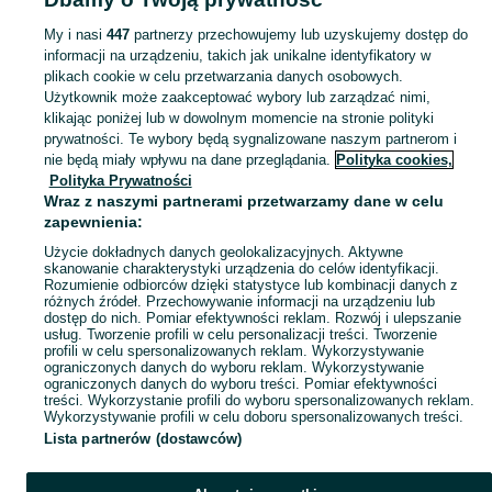
Mapa kategorii
My i nasi
447
partnerzy przechowujemy lub uzyskujemy dostęp do
Mapa miejscowości
informacji na urządzeniu, takich jak unikalne identyfikatory w
Mapa ministron
plikach cookie w celu przetwarzania danych osobowych.
Użytkownik może zaakceptować wybory lub zarządzać nimi,
Popularne wyszukiwania
klikając poniżej lub w dowolnym momencie na stronie polityki
prywatności. Te wybory będą sygnalizowane naszym partnerom i
nie będą miały wpływu na dane przeglądania.
Polityka cookies,
Polityka Prywatności
Wraz z naszymi partnerami przetwarzamy dane w celu
zapewnienia:
Użycie dokładnych danych geolokalizacyjnych. Aktywne
skanowanie charakterystyki urządzenia do celów identyfikacji.
Rozumienie odbiorców dzięki statystyce lub kombinacji danych z
różnych źródeł. Przechowywanie informacji na urządzeniu lub
dostęp do nich. Pomiar efektywności reklam. Rozwój i ulepszanie
usług. Tworzenie profili w celu personalizacji treści. Tworzenie
profili w celu spersonalizowanych reklam. Wykorzystywanie
ograniczonych danych do wyboru reklam. Wykorzystywanie
ograniczonych danych do wyboru treści. Pomiar efektywności
treści. Wykorzystanie profili do wyboru spersonalizowanych reklam.
Wykorzystywanie profili w celu doboru spersonalizowanych treści.
Lista partnerów (dostawców)