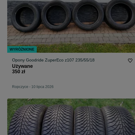
WYRÓŻNIONE
Opony Goodride ZuperEco z107 235/55/18
Używane
350 zł
Ropczyce
-
10 lipca 2026