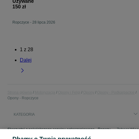
Używane
150 zł
Ropczyce
-
28 lipca 2026
1
z
28
Dalej
Strona główna
Motoryzacja
Opony i Felgi
Opony
Opony - Podkarpackie
Opony - Ropczyce
KATEGORIA
Skorzystaj z największego serwisu ogłoszeniowego - Ropczyce i okolice! - kupuj lub sprzedawaj jeszcze wygodniej w kategorii Opony!
Zobacz Więc
Dbamy o Twoją prywatność