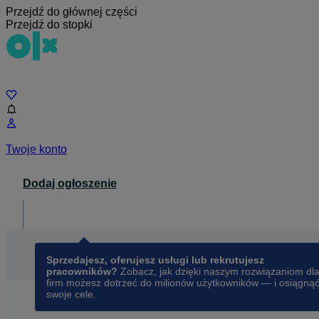
Przejdź do głównej części
Przejdź do stopki
Czat
Twoje konto
Dodaj ogłoszenie
Dla biznesu
opens in a new tab
Sprzedajesz, oferujesz usługi lub rekrutujesz
pracowników?
Zobacz, jak dzięki naszym rozwiązaniom dl
firm możesz dotrzeć do milionów użytkowników — i osiągną
swoje cele.