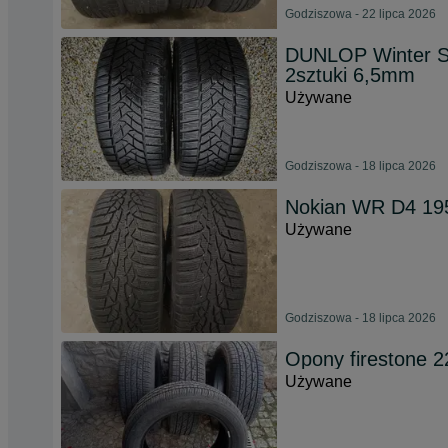
Godziszowa - 22 lipca 2026
DUNLOP Winter Sp
2sztuki 6,5mm
Używane
Godziszowa - 18 lipca 2026
Nokian WR D4 195
Używane
Godziszowa - 18 lipca 2026
Opony firestone 
Używane