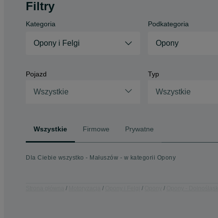
Filtry
Kategoria
Podkategoria
Opony i Felgi
Opony
Pojazd
Typ
Wszystkie
Wszystkie
Wszystkie
Firmowe
Prywatne
Dla Ciebie wszystko - Małuszów - w kategorii Opony
Strona główna
Motoryzacja
Opony i Felgi
Opony
Opony - Dolnośląsk