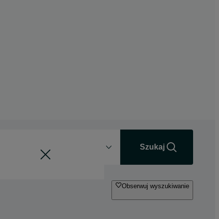
Odległość
+0 km
Szukaj
Obserwuj wyszukiwanie