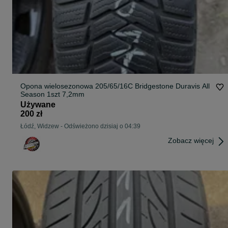
Opona wielosezonowa 205/65/16C Bridgestone Duravis All
Season 1szt 7,2mm
Używane
200 zł
Łódź, Widzew
-
Odświeżono dzisiaj o 04:39
Zobacz więcej