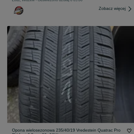
Łódź, Widzew
-
Odświeżono dzisiaj o 05:00
Zobacz więcej
Opona wielosezonowa 235/40/19 Vredestein Quatrac Pro