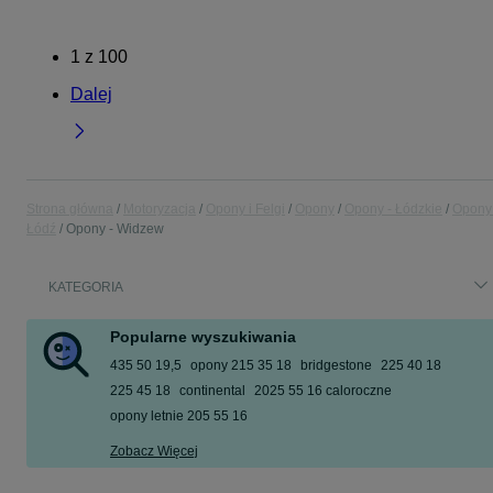
1
z
100
Dalej
Strona główna
Motoryzacja
Opony i Felgi
Opony
Opony - Łódzkie
Opony 
Łódź
Opony - Widzew
KATEGORIA
Popularne wyszukiwania
435 50 19,5
opony 215 35 18
bridgestone
225 40 18
225 45 18
continental
2025 55 16 caloroczne
opony letnie 205 55 16
Zobacz Więcej