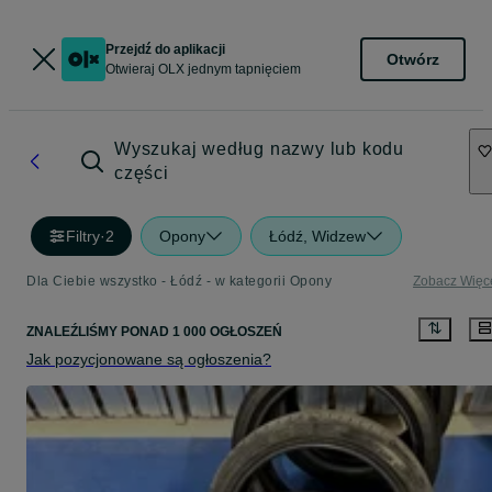
Przejdź do aplikacji
Otwórz
Otwieraj OLX jednym tapnięciem
Wyszukaj według nazwy lub kodu
części
Filtry
·
2
Opony
Łódź, Widzew
Dla Ciebie wszystko - Łódź - w kategorii Opony
Zobacz Więc
ZNALEŹLIŚMY
PONAD
1 000 OGŁOSZEŃ
Jak pozycjonowane są ogłoszenia?