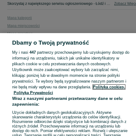
Skorzystaj z największego serwisu ogłoszeniowego - Łódź i okolice! - kupuj lub sprzedawaj jeszcze wygodniej w kategorii Opony!
Zobacz Więc
Mapa kategorii
Mapa miejscowości
Mapa ministron
Dbamy o Twoją prywatność
Popularne wyszukiwania
My i nasi
447
partnerzy przechowujemy lub uzyskujemy dostęp do
informacji na urządzeniu, takich jak unikalne identyfikatory w
plikach cookie w celu przetwarzania danych osobowych.
Użytkownik może zaakceptować wybory lub zarządzać nimi,
klikając poniżej lub w dowolnym momencie na stronie polityki
prywatności. Te wybory będą sygnalizowane naszym partnerom i
nie będą miały wpływu na dane przeglądania.
Polityka cookies,
Polityka Prywatności
Wraz z naszymi partnerami przetwarzamy dane w celu
zapewnienia:
Użycie dokładnych danych geolokalizacyjnych. Aktywne
skanowanie charakterystyki urządzenia do celów identyfikacji.
Rozumienie odbiorców dzięki statystyce lub kombinacji danych z
różnych źródeł. Przechowywanie informacji na urządzeniu lub
dostęp do nich. Pomiar efektywności reklam. Rozwój i ulepszanie
usług. Tworzenie profili w celu personalizacji treści. Tworzenie