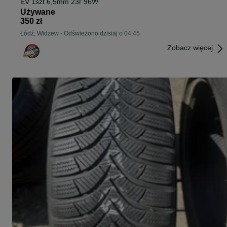
EV 1szt 6,5mm 23r 96W
Używane
350 zł
Łódź, Widzew
-
Odświeżono dzisiaj o 04:45
Zobacz więcej