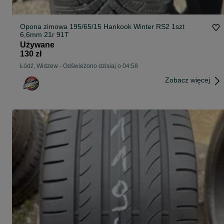
Opona zimowa 195/65/15 Hankook Winter RS2 1szt
6,6mm 21r 91T
Używane
130 zł
Łódź, Widzew
-
Odświeżono dzisiaj o 04:58
Zobacz więcej