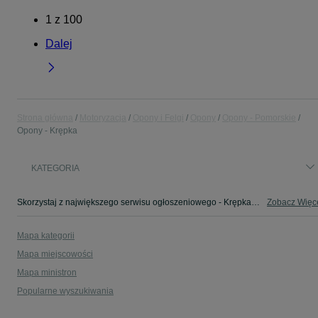
1
z
100
Dalej
Strona główna
Motoryzacja
Opony i Felgi
Opony
Opony - Pomorskie
Opony - Krępka
KATEGORIA
Skorzystaj z największego serwisu ogłoszeniowego - Krępka i okolice! - kupuj lub sprzedawaj jeszcze wygodniej w kategorii Opony!
Zobacz Więc
Mapa kategorii
Mapa miejscowości
Mapa ministron
Popularne wyszukiwania