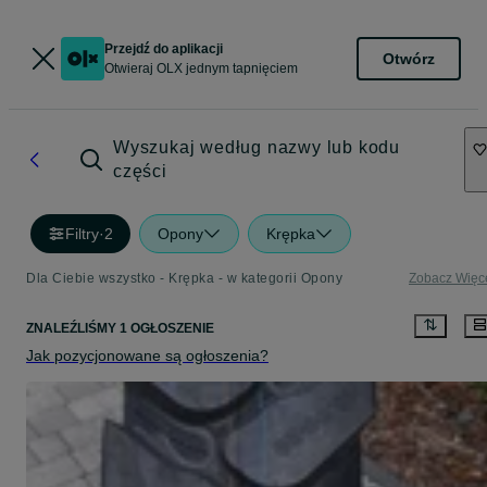
Przejdź do aplikacji
Otwórz
Otwieraj OLX jednym tapnięciem
Wyszukaj według nazwy lub kodu
części
Filtry
·
2
Opony
Krępka
Dla Ciebie wszystko - Krępka - w kategorii Opony
Zobacz Więc
ZNALEŹLIŚMY 1 OGŁOSZENIE
Jak pozycjonowane są ogłoszenia?