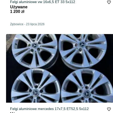
Felgi aluminiowe vw 16x6,5 ET 33 5x112
Używane
1 200 zł
Zębowice
-
23 lipca 2026
Felgi aluminiowe mercedes 17x7,5 ET52,5 5x112