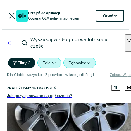
Przejdź do aplikacji
Otwórz
Otwieraj OLX jednym tapnięciem
Wyszukaj według nazwy lub kodu
części
Filtry
·
2
Felgi
Zębowice
Dla Ciebie wszystko - Zębowice - w kategorii Felgi
Zobacz Więc
ZNALEŹLIŚMY 16 OGŁOSZEŃ
Jak pozycjonowane są ogłoszenia?