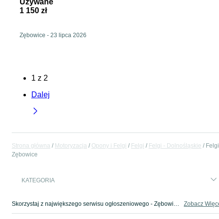
Używane
1 150 zł
Zębowice
-
23 lipca 2026
1
z
2
Dalej
Strona główna
Motoryzacja
Opony i Felgi
Felgi
Felgi - Dolnośląskie
Felgi
Zębowice
KATEGORIA
Skorzystaj z największego serwisu ogłoszeniowego - Zębowice i okolice! - kupuj lub sprzedawaj jeszcze wygodniej w kategorii Felgi!
Zobacz Więc