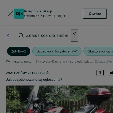
Przejdź do aplikacji
Otwórz
Otwieraj OLX jednym tapnięciem
Znajdź coś dla siebie
Filtry
·
2
Szosowo - Turystyczny
Skarżysko-Kam
Wymarzony motor - Skarżysko-Kamienna - sprawdź kategorię Szosowo - Turystyczny
Zobacz Więc
ZNALEŹLIŚMY 20 OGŁOSZEŃ
Jak pozycjonowane są ogłoszenia?