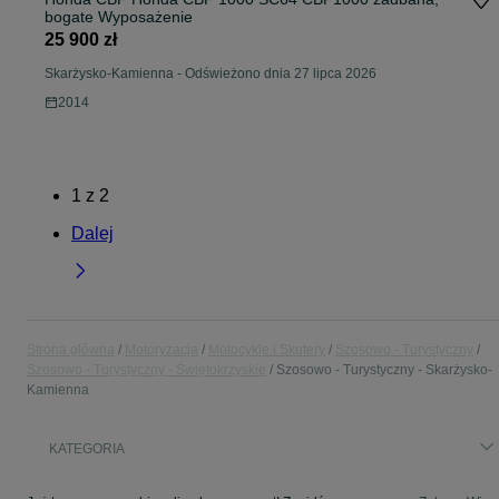
bogate Wyposażenie
25 900 zł
Skarżysko-Kamienna
-
Odświeżono dnia 27 lipca 2026
2014
1
z
2
Dalej
Strona główna
Motoryzacja
Motocykle i Skutery
Szosowo - Turystyczny
Szosowo - Turystyczny - Świętokrzyskie
Szosowo - Turystyczny - Skarżysko-
Kamienna
KATEGORIA