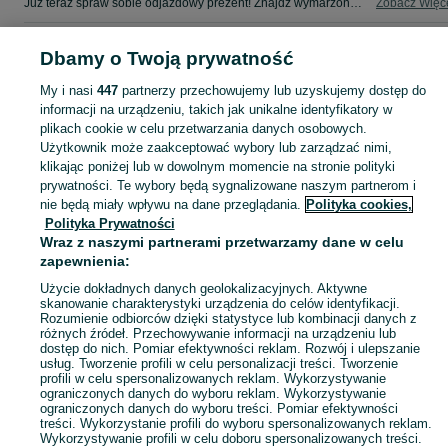
Już teraz spraw sobie odjazdowy prezent! Znajdź wymarzonego dwuślada w kategorii Szosowo - Turystyczny na OLX - Skarżysko-Kamienna i okolice!
Zobacz Więc
Mapa kategorii
Dbamy o Twoją prywatność
Mapa miejscowości
My i nasi
447
partnerzy przechowujemy lub uzyskujemy dostęp do
Mapa ministron
informacji na urządzeniu, takich jak unikalne identyfikatory w
plikach cookie w celu przetwarzania danych osobowych.
Popularne wyszukiwania
Użytkownik może zaakceptować wybory lub zarządzać nimi,
klikając poniżej lub w dowolnym momencie na stronie polityki
prywatności. Te wybory będą sygnalizowane naszym partnerom i
nie będą miały wpływu na dane przeglądania.
Polityka cookies,
Polityka Prywatności
Wraz z naszymi partnerami przetwarzamy dane w celu
zapewnienia:
Użycie dokładnych danych geolokalizacyjnych. Aktywne
skanowanie charakterystyki urządzenia do celów identyfikacji.
Rozumienie odbiorców dzięki statystyce lub kombinacji danych z
różnych źródeł. Przechowywanie informacji na urządzeniu lub
dostęp do nich. Pomiar efektywności reklam. Rozwój i ulepszanie
usług. Tworzenie profili w celu personalizacji treści. Tworzenie
profili w celu spersonalizowanych reklam. Wykorzystywanie
ograniczonych danych do wyboru reklam. Wykorzystywanie
ograniczonych danych do wyboru treści. Pomiar efektywności
treści. Wykorzystanie profili do wyboru spersonalizowanych reklam.
Wykorzystywanie profili w celu doboru spersonalizowanych treści.