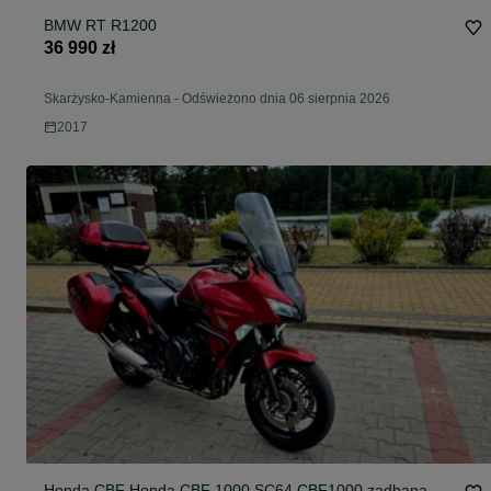
BMW RT R1200
36 990 zł
Skarżysko-Kamienna
-
Odświeżono dnia 06 sierpnia 2026
2017
Honda CBF Honda CBF 1000 SC64 CBF1000 zadbana,