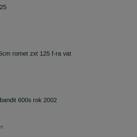
125
cm romet zxt 125 f-ra vat
bandit 600s rok 2002
26