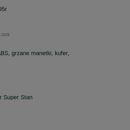
95r
a 2026
S, grzane manetki, kufer,
 Super Stan