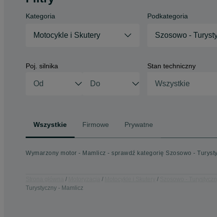
Kategoria
Podkategoria
Motocykle i Skutery
Szosowo - Turyst
Poj. silnika
Stan techniczny
Wszystkie
Wszystkie
Firmowe
Prywatne
Wymarzony motor - Mamlicz - sprawdź kategorię Szosowo - Turyst
Strona główna
Motoryzacja
Motocykle i Skutery
Szosowo - Turystycz
Turystyczny - Mamlicz