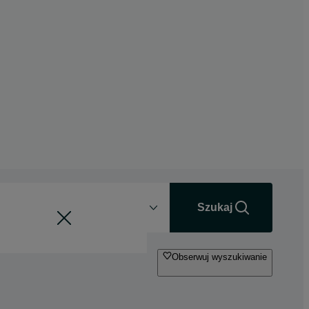
Odległość
+0 km
Szukaj
Obserwuj wyszukiwanie