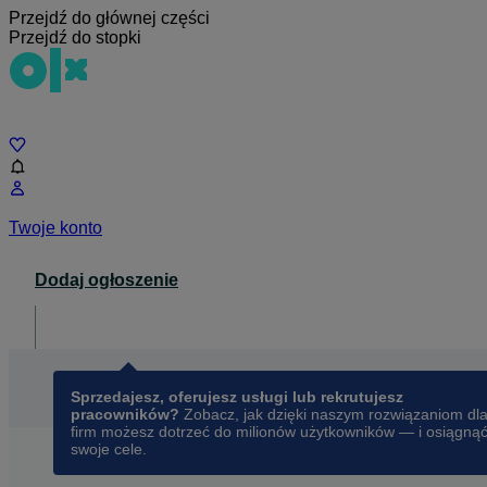
Przejdź do głównej części
Przejdź do stopki
Czat
Twoje konto
Dodaj ogłoszenie
Dla biznesu
opens in a new tab
Sprzedajesz, oferujesz usługi lub rekrutujesz
pracowników?
Zobacz, jak dzięki naszym rozwiązaniom dl
firm możesz dotrzeć do milionów użytkowników — i osiągną
swoje cele.