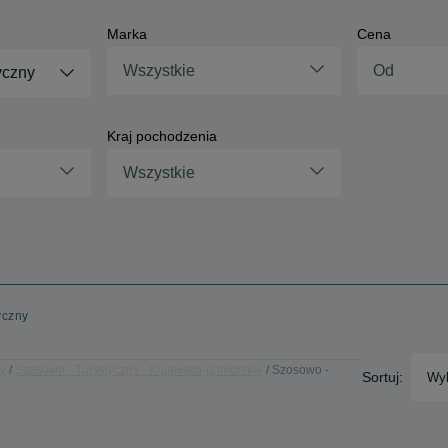
Marka
Cena
Wszystkie
yczny
Kraj pochodzenia
Wszystkie
yczny
ny
Szosowo - Turystyczny - Kujawsko-pomorskie
Szosowo -
Sortuj:
Wyb