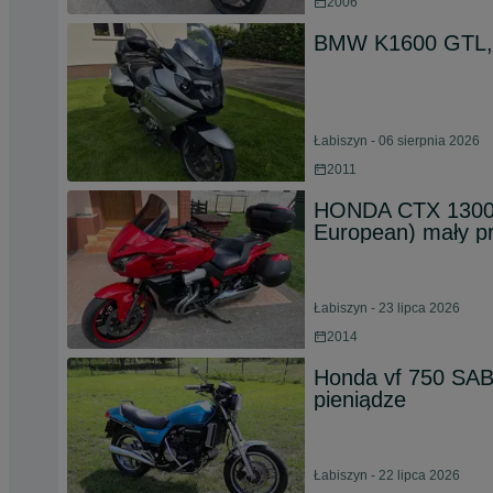
2006
BMW K1600 GTL, 
Łabiszyn - 06 sierpnia 2026
2011
HONDA CTX 1300 
European) mały p
Łabiszyn - 23 lipca 2026
2014
Honda vf 750 SABR
pieniądze
Łabiszyn - 22 lipca 2026