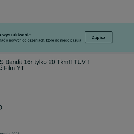
to wyszukiwanie
Zapisz
ać o nowych ogłoszeniach, które do niego pasują.
 Bandit 16r tylko 20 Tkm!! TUV !
ć Film YT
0