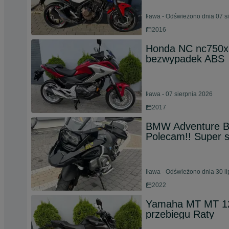
Iława - Odświeżono dnia 07 s
2016
Honda NC nc750
bezwypadek ABS
Iława - 07 sierpnia 2026
2017
BMW Adventure 
Polecam!! Super s
Iława - Odświeżono dnia 30 l
2022
Yamaha MT MT 12
przebiegu Raty