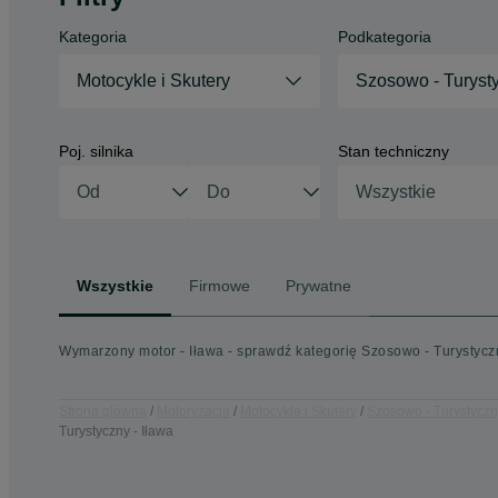
Kategoria
Podkategoria
Motocykle i Skutery
Szosowo - Turyst
Poj. silnika
Stan techniczny
Wszystkie
Wszystkie
Firmowe
Prywatne
Wymarzony motor - Iława - sprawdź kategorię Szosowo - Turystycz
Strona główna
Motoryzacja
Motocykle i Skutery
Szosowo - Turystycz
Turystyczny - Iława