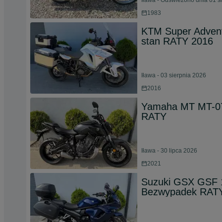
Iława - Odświeżono dnia 01 s
1983
KTM Super Adven
stan RATY 2016
Iława - 03 sierpnia 2026
2016
Yamaha MT MT-07
RATY
Iława - 30 lipca 2026
2021
Suzuki GSX GSF
Bezwypadek RATY 