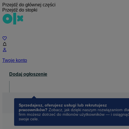
Przejdź do głównej części
Przejdź do stopki
Czat
Twoje konto
Dodaj ogłoszenie
Dla biznesu
opens in a new tab
Sprzedajesz, oferujesz usługi lub rekrutujesz
pracowników?
Zobacz, jak dzięki naszym rozwiązaniom dl
firm możesz dotrzeć do milionów użytkowników — i osiągną
swoje cele.