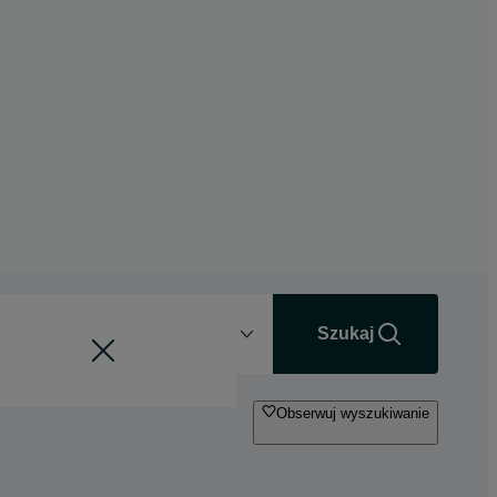
Odległość
+0 km
Szukaj
Obserwuj wyszukiwanie