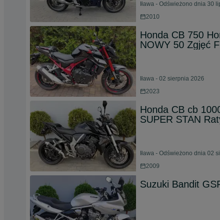
Iława - Odświeżono dnia 30 l
2010
Honda CB 750 Horn
NOWY 50 Zgjęć F
Iława - 02 sierpnia 2026
2023
Honda CB cb 1000
SUPER STAN Raty
Iława - Odświeżono dnia 02 s
2009
Suzuki Bandit GS