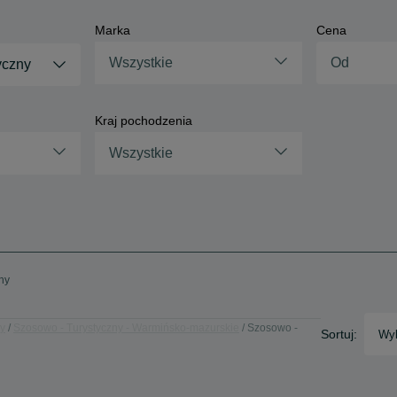
Marka
Cena
Wszystkie
yczny
Kraj pochodzenia
Wszystkie
ny
ny
Szosowo - Turystyczny - Warmińsko-mazurskie
Szosowo -
Sortuj:
Wyb