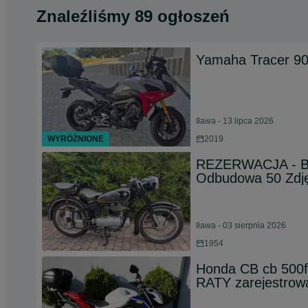
Znaleźliśmy 89 ogłoszeń
Yamaha Tracer 9
Iława - 13 lipca 2026
WYRÓŻNIONE
2019
REZERWACJA - BMW
Odbudowa 50 Zdję
Iława - 03 sierpnia 2026
1954
Honda CB cb 500
RATY zarejestrow