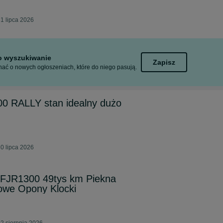
1 lipca 2026
to wyszukiwanie
Zapisz
ać o nowych ogłoszeniach, które do niego pasują.
0 RALLY stan idealny dużo
0 lipca 2026
FJR1300 49tys km Piekna
we Opony Klocki