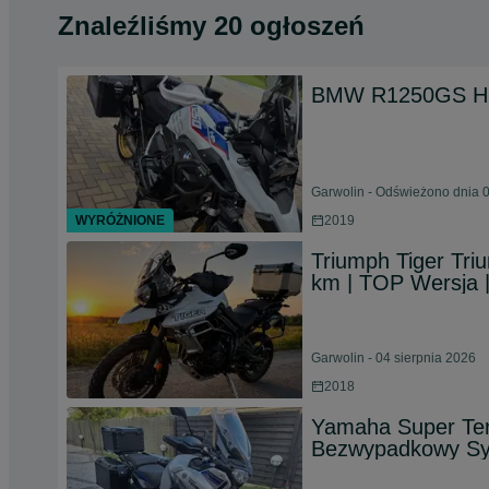
Znaleźliśmy 20 ogłoszeń
BMW R1250GS HP
Garwolin - Odświeżono dnia 0
WYRÓŻNIONE
2019
Triumph Tiger Tri
km | TOP Wersja |
Garwolin - 04 sierpnia 2026
2018
Yamaha Super Te
Bezwypadkowy Sym