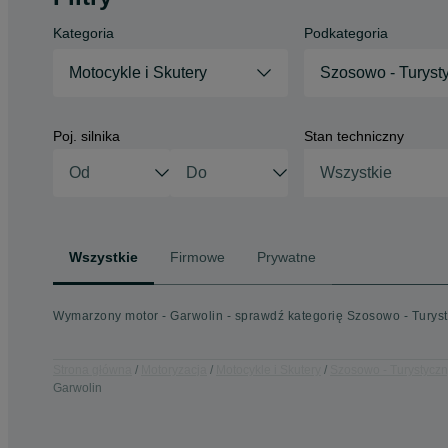
Kategoria
Podkategoria
Motocykle i Skutery
Szosowo - Turyst
Poj. silnika
Stan techniczny
Wszystkie
Wszystkie
Firmowe
Prywatne
Wymarzony motor - Garwolin - sprawdź kategorię Szosowo - Turys
Strona główna
Motoryzacja
Motocykle i Skutery
Szosowo - Turystycz
Garwolin