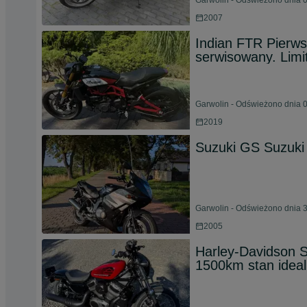
Garwolin - Odświeżono dnia 0
2007
Indian FTR Pierwsz
serwisowany. Limi
Garwolin - Odświeżono dnia 0
2019
Suzuki GS Suzuk
Garwolin - Odświeżono dnia 3
2005
Harley-Davidson S
1500km stan idea