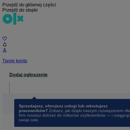
Przejdź do głównej części
Przejdź do stopki
Czat
Twoje konto
Dodaj ogłoszenie
Dla biznesu
opens in a new tab
Sprzedajesz, oferujesz usługi lub rekrutujesz
pracowników?
Zobacz, jak dzięki naszym rozwiązaniom dl
firm możesz dotrzeć do milionów użytkowników — i osiągną
swoje cele.