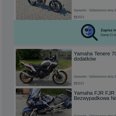
Garwolin - Odświeżono dnia 3
2023
Zapisz 
Damy Ci zn
Yamaha Tenere 70
dodatków
Garwolin - Odświeżono dnia 3
2022
Yamaha FJR FJR 
Bezwypadkowa No