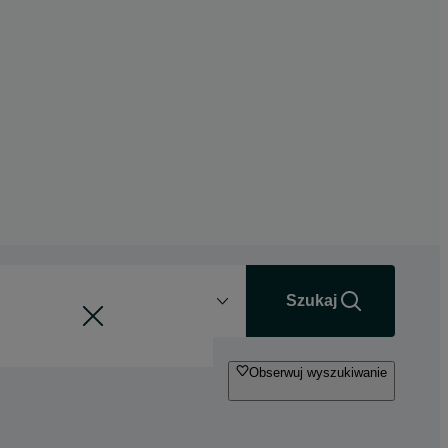
Odległość
+0 km
Szukaj
Obserwuj wyszukiwanie