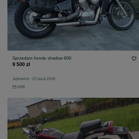
Sprzedam honde shadow 600
9 500 zł
Jejkowice
-
25 lipca 2026
1998