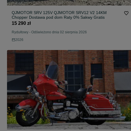
QJMOTOR SRV 125V QJMOTOR SRV12 V2 14KM
Chopper Dostawa pod dom Raty 0% Sakwy Gratis
15 290 zł
Rydułtowy
-
Odświeżono dnia 02 sierpnia 2026
2026