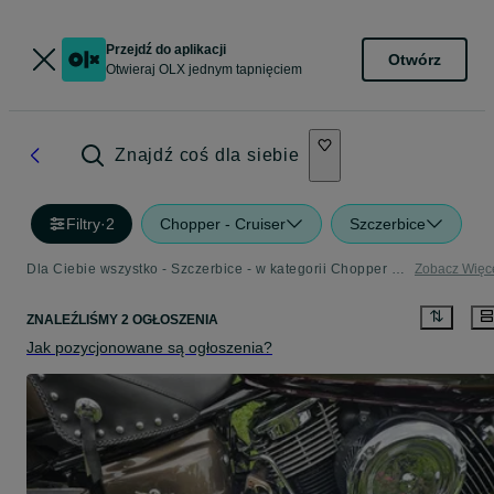
Przejdź do aplikacji
Otwórz
Otwieraj OLX jednym tapnięciem
Znajdź coś dla siebie
Filtry
·
2
Chopper - Cruiser
Szczerbice
Dla Ciebie wszystko - Szczerbice - w kategorii Chopper - Cruiser
Zobacz Więc
ZNALEŹLIŚMY 2 OGŁOSZENIA
Jak pozycjonowane są ogłoszenia?