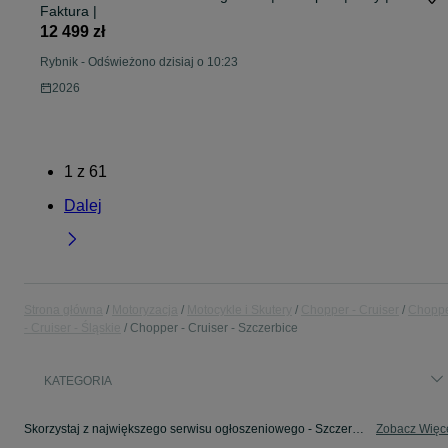
Faktura |
12 499 zł
Rybnik
-
Odświeżono dzisiaj o 10:23
2026
1
z
61
Dalej
Strona główna
Motoryzacja
Motocykle i Skutery
Chopper - Cruiser
Chopp
- Cruiser - Śląskie
Chopper - Cruiser - Szczerbice
KATEGORIA
Skorzystaj z największego serwisu ogłoszeniowego - Szczerbice i okolice! - kupuj lub sprzedawaj jeszcze wygodniej w kategorii Chopper - Cruiser!
Zobacz Więc