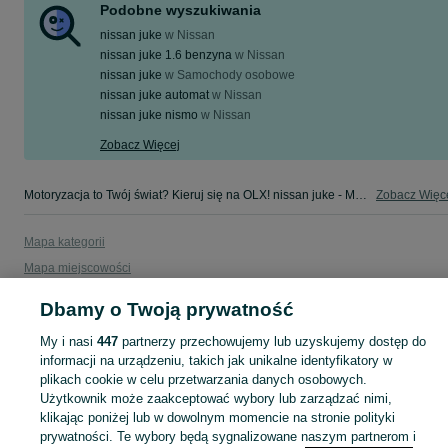
Podobne wyszukiwania
nissan juke
w
Nissan
nissan juke 1.6 benzyna
w
Nissan
nissan juke
w
Samochody osobowe
nissan juke automat
w
Nissan
nissan juke nismo
w
Nissan
Zobacz Więcej
Motoryzacja to Twój świat? Kieruj się na OLX! nissan juke - Małopolskie - tylko w kategorii Motoryzacja na OLX!
Zobacz Więc
Mapa kategorii
Mapa miejscowości
Mapa ministron
Dbamy o Twoją prywatność
Popularne wyszukiwania
My i nasi
447
partnerzy przechowujemy lub uzyskujemy dostęp do
informacji na urządzeniu, takich jak unikalne identyfikatory w
plikach cookie w celu przetwarzania danych osobowych.
Użytkownik może zaakceptować wybory lub zarządzać nimi,
klikając poniżej lub w dowolnym momencie na stronie polityki
prywatności. Te wybory będą sygnalizowane naszym partnerom i