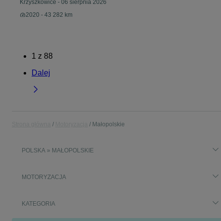
Krzyszkowice
-
06 sierpnia 2026
2020 - 43 282 km
1
z
88
Dalej
Strona główna
Motoryzacja
Małopolskie
POLSKA » MAŁOPOLSKIE
MOTORYZACJA
KATEGORIA