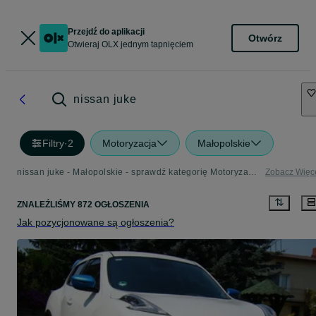
Przejdź do aplikacji
Otwórz
Otwieraj OLX jednym tapnięciem
nissan juke
Filtry
·
2
Motoryzacja
Małopolskie
nissan juke - Małopolskie - sprawdź kategorię Motoryzacja
Zobacz Więc
ZNALEŹLIŚMY 872 OGŁOSZENIA
Jak pozycjonowane są ogłoszenia?