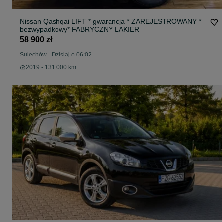
Nissan Qashqai LIFT * gwarancja * ZAREJESTROWANY *
bezwypadkowy* FABRYCZNY LAKIER
58 900 zł
Sulechów
-
Dzisiaj o 06:02
2019 - 131 000 km