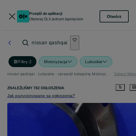
Przejdź do aplikacji
Otwórz
Otwieraj OLX jednym tapnięciem
nissan qashqai
Filtry
·
2
Motoryzacja
Lubuskie
nissan qashqai - Lubuskie - sprawdź kategorię Motoryzacja
Zobacz Więc
ZNALEŹLIŚMY 782 OGŁOSZENIA
Jak pozycjonowane są ogłoszenia?