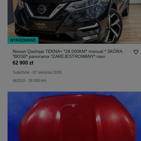
WYRÓŻNIONE
Nissan Qashqai TEKNA+ *28.000KM* manual * SKÓRA
*BOSE* panorama *ZAREJESTROWANY* navi
62 900 zł
Sulechów
-
07 sierpnia 2026
2018 - 28 000 km