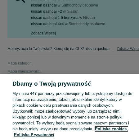
nissan qashqai
w
Samochody osobowe
nissan qashqai +2
w
Nissan
nissan qashqai 1.6 benzyna
w
Nissan
nissan qashqai 4x4
w
Samochody osobowe
Zobacz Więcej
Motoryzacja to Twój świat? Kieruj się na OLX! nissan qashqai - Lubuskie - tylko w kategorii Motoryzacja na OLX!
Zobacz Więc
Mapa kategorii
Mapa miejscowości
Mapa ministron
Dbamy o Twoją prywatność
Popularne wyszukiwania
My i nasi
447
partnerzy przechowujemy lub uzyskujemy dostęp do
informacji na urządzeniu, takich jak unikalne identyfikatory w
plikach cookie w celu przetwarzania danych osobowych.
Użytkownik może zaakceptować wybory lub zarządzać nimi,
klikając poniżej lub w dowolnym momencie na stronie polityki
prywatności. Te wybory będą sygnalizowane naszym partnerom i
nie będą miały wpływu na dane przeglądania.
Polityka cookies,
Polityka Prywatności