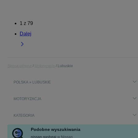
1
z
79
Dalej
Strona główna
Motoryzacja
Lubuskie
POLSKA » LUBUSKIE
MOTORYZACJA
KATEGORIA
Podobne wyszukiwania
nissan qashqai
w
Nissan