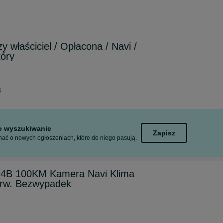
y właściciel / Opłacona / Navi /
kóry
6
to wyszukiwanie
Zapisz
ać o nowych ogłoszeniach, które do niego pasują.
.4B 100KM Kamera Navi Klima
erw. Bezwypadek