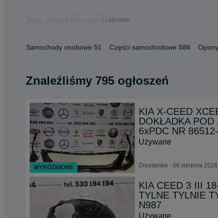
Strona główna
Motoryzacja
Lubuskie
Samochody osobowe
51
Części samochodowe
586
Opony 
Znaleźliśmy 795 ogłoszeń
KIA X-CEED XCE
DOKŁADKA POD 
6xPDC NR 86512
Używane
Drezdenko - 06 sierpnia 2026
WYRÓŻNIONE
KIA CEED 3 III
TYLNE TYLNIE TY
N987
Używane