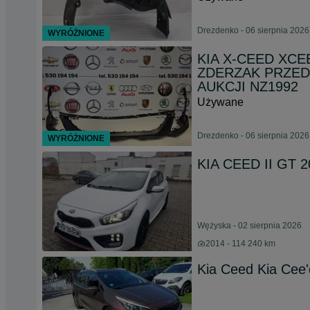
Drezdenko - 06 sierpnia 2026
WYRÓŻNIONE
KIA X-CEED XCE
ZDERZAK PRZEDN
AUKCJI NZ1992
Używane
Drezdenko - 06 sierpnia 2026
WYRÓŻNIONE
KIA CEED II GT 2
Wężyska - 02 sierpnia 2026
2014 - 114 240 km
Kia Ceed Kia Cee