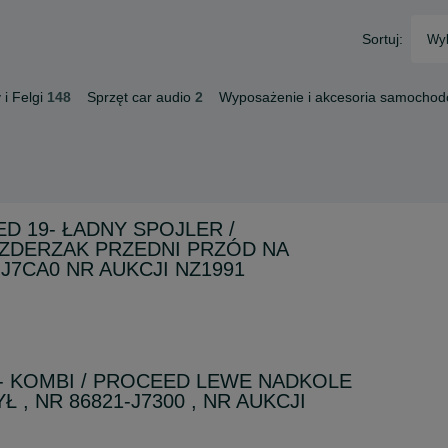
Sortuj:
Wyb
i Felgi
148
Sprzęt car audio
2
Wyposażenie i akcesoria samocho
ED 19- ŁADNY SPOJLER /
ZDERZAK PRZEDNI PRZÓD NA
-J7CA0 NR AUKCJI NZ1991
 18- KOMBI / PROCEED LEWE NADKOLE
Ł , NR 86821-J7300 , NR AUKCJI