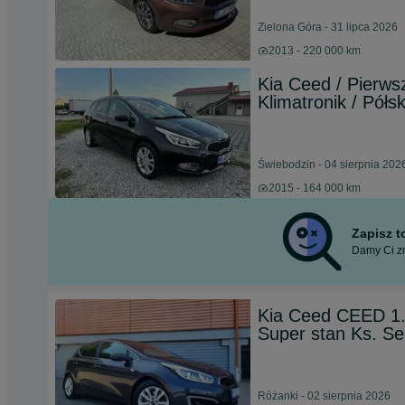
Zielona Góra - 31 lipca 2026
2013 - 220 000 km
Kia Ceed / Pierwsz
Klimatronik / Półs
Świebodzin - 04 sierpnia 202
2015 - 164 000 km
Zapisz 
Damy Ci zn
Kia Ceed CEED 1
Super stan Ks. S
Różanki - 02 sierpnia 2026