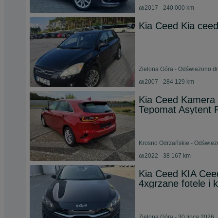
2017 - 240 000 km
Kia Ceed Kia cee
Zielona Góra - Odświeżono dn
2007 - 284 129 km
Kia Ceed Kamera 
Tepomat Asytent 
Krosno Odrzańskie - Odśwież
2022 - 38 167 km
Kia Ceed KIA Ce
4xgrzane fotele i
Zielona Góra - 30 lipca 2026