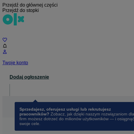
Przejdź do głównej części
Przejdź do stopki
Czat
Twoje konto
Dodaj ogłoszenie
Dla biznesu
opens in a new tab
Sprzedajesz, oferujesz usługi lub rekrutujesz
pracowników?
Zobacz, jak dzięki naszym rozwiązaniom dl
firm możesz dotrzeć do milionów użytkowników — i osiągną
swoje cele.