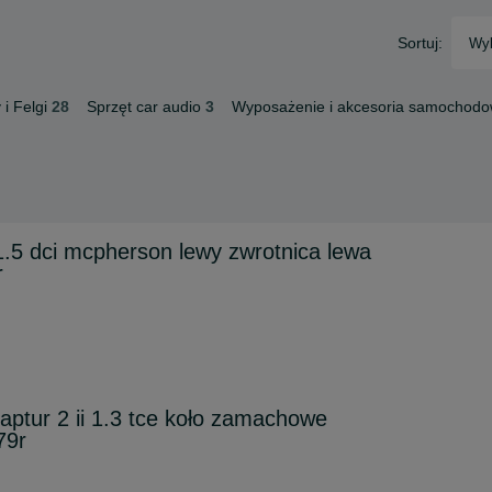
Sortuj:
Wyb
i Felgi
28
Sprzęt car audio
3
Wyposażenie i akcesoria samochod
 1.5 dci mcpherson lewy zwrotnica lewa
r
 captur 2 ii 1.3 tce koło zamachowe
79r