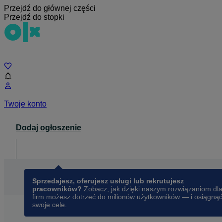
Przejdź do głównej części
Przejdź do stopki
Czat
Twoje konto
Dodaj ogłoszenie
Dla biznesu
opens in a new tab
Sprzedajesz, oferujesz usługi lub rekrutujesz
pracowników?
Zobacz, jak dzięki naszym rozwiązaniom dl
firm możesz dotrzeć do milionów użytkowników — i osiągną
swoje cele.