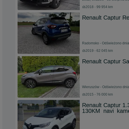
2018 - 99 954 km
Renault Captur Re
Radomsko - Odświeżono dnia 
2019 - 62 045 km
Renault Captur Sa
Wieruszów - Odświeżono dnia
2015 - 76 000 km
Renault Captur 1
130KM_navi_kam