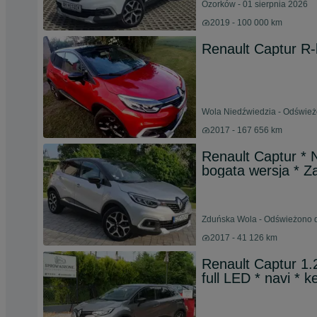
Ozorków - 01 sierpnia 2026
2019 - 100 000 km
Renault Captur R-
Wola Niedźwiedzia - Odśwież
2017 - 167 656 km
Renault Captur * 
bogata wersja * Za
Zduńska Wola - Odświeżono d
2017 - 41 126 km
Renault Captur 1
full LED * navi * 