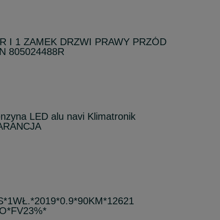
R I 1 ZAMEK DRZWI PRAWY PRZÓD
IN 805024488R
nzyna LED alu navi Klimatronik
WARANCJA
*1WŁ.*2019*0.9*90KM*12621
O*FV23%*