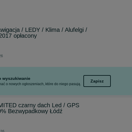
igacja / LEDY / Klima / Alufelgi /
/2017 opłacony
26
to wyszukiwanie
Zapisz
ać o nowych ogłoszeniach, które do niego pasują.
IMITED czarny dach Led / GPS
00% Bezwypadkowy Łódź
026