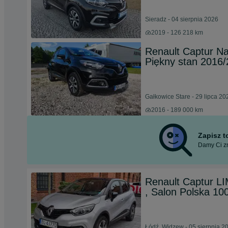
Sieradz - 04 sierpnia 2026
2019 - 126 218 km
Renault Captur Naw
Piękny stan 2016
Gałkowice Stare - 29 lipca 20
2016 - 189 000 km
Zapisz 
Damy Ci zn
Renault Captur L
, Salon Polska 1
Łódź, Widzew - 05 sierpnia 2