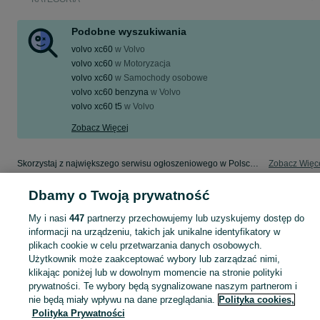
Podobne wyszukiwania
volvo xc60
w
Volvo
volvo xc60
w
Motoryzacja
volvo xc60
w
Samochody osobowe
volvo xc60 benzyna
w
Volvo
volvo xc60 t5
w
Volvo
Zobacz Więcej
Skorzystaj z największego serwisu ogłoszeniowego w Polsce! volvo xc60 - kupuj lub sprzedawaj jeszcze wygodniej w kategorii Dostawcze!
Zobacz Więc
Dbamy o Twoją prywatność
Mapa kategorii
Mapa miejscowości
My i nasi
447
partnerzy przechowujemy lub uzyskujemy dostęp do
informacji na urządzeniu, takich jak unikalne identyfikatory w
Mapa ministron
plikach cookie w celu przetwarzania danych osobowych.
Popularne wyszukiwania
Użytkownik może zaakceptować wybory lub zarządzać nimi,
klikając poniżej lub w dowolnym momencie na stronie polityki
prywatności. Te wybory będą sygnalizowane naszym partnerom i
nie będą miały wpływu na dane przeglądania.
Polityka cookies,
Polityka Prywatności