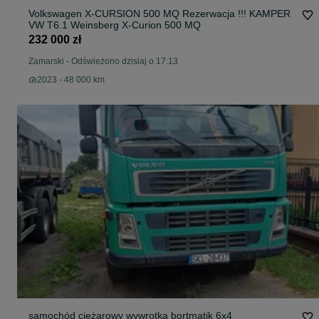
Volkswagen X-CURSION 500 MQ Rezerwacja !!! KAMPER
VW T6.1 Weinsberg X-Curion 500 MQ
232 000 zł
Zamarski
-
Odświeżono dzisiaj o 17:13
2023 - 48 000 km
samochód ciężarowy wywrotka bortmatik 6x4