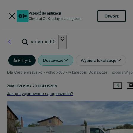
Przejdź do aplikacji
Otwórz
Otwieraj OLX jednym tapnięciem
volvo xc60
Filtry
·
1
Dostawcze
Wybierz lokalizację
Dla Ciebie wszystko - volvo xc60 - w kategorii Dostawcze
Zobacz Więc
ZNALEŹLIŚMY 70 OGŁOSZEŃ
Jak pozycjonowane są ogłoszenia?