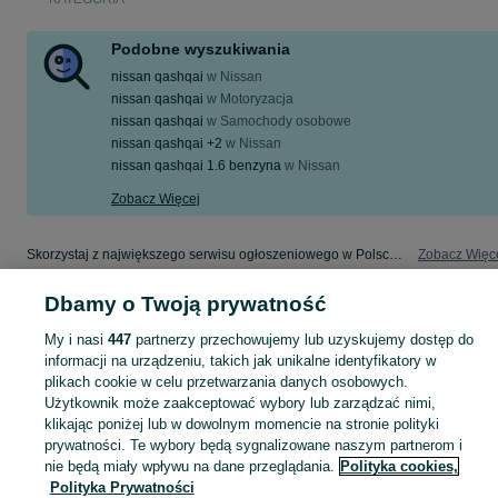
Podobne wyszukiwania
nissan qashqai
w
Nissan
nissan qashqai
w
Motoryzacja
nissan qashqai
w
Samochody osobowe
nissan qashqai +2
w
Nissan
nissan qashqai 1.6 benzyna
w
Nissan
Zobacz Więcej
Skorzystaj z największego serwisu ogłoszeniowego w Polsce! nissan qashqai - kupuj lub sprzedawaj jeszcze wygodniej w kategorii Dostawcze!
Zobacz Więc
Dbamy o Twoją prywatność
Mapa kategorii
Mapa miejscowości
My i nasi
447
partnerzy przechowujemy lub uzyskujemy dostęp do
informacji na urządzeniu, takich jak unikalne identyfikatory w
Mapa ministron
plikach cookie w celu przetwarzania danych osobowych.
Popularne wyszukiwania
Użytkownik może zaakceptować wybory lub zarządzać nimi,
klikając poniżej lub w dowolnym momencie na stronie polityki
prywatności. Te wybory będą sygnalizowane naszym partnerom i
nie będą miały wpływu na dane przeglądania.
Polityka cookies,
Polityka Prywatności