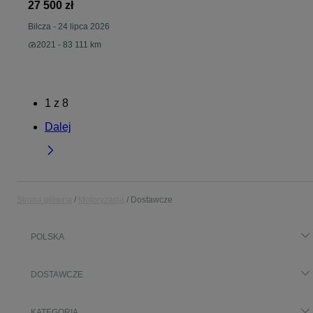
I Serwisowany I Pełna Faktura Vat 23% NV200 Electric
27 500 zł
InPost Polski Salon Bezwypadkowy Serwisowany Faktura
Va
Bilcza
-
24 lipca 2026
2021 - 83 111 km
1
z
8
Dalej
Strona główna
Motoryzacja
Dostawcze
POLSKA
DOSTAWCZE
KATEGORIA