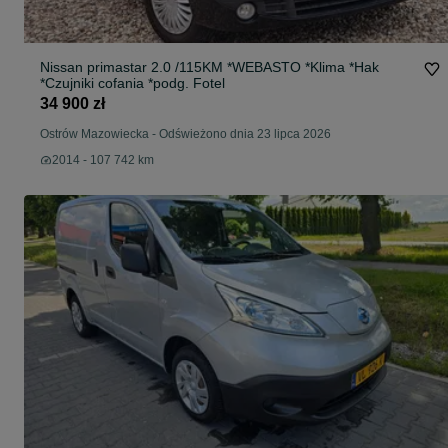
Nissan primastar 2.0 /115KM *WEBASTO *Klima *Hak
*Czujniki cofania *podg. Fotel
34 900 zł
Ostrów Mazowiecka
-
Odświeżono dnia 23 lipca 2026
2014 - 107 742 km