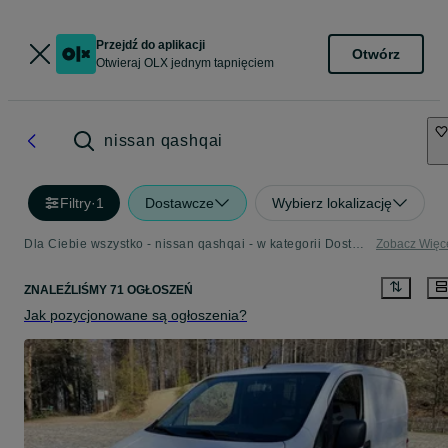
Przejdź do aplikacji
Otwórz
Otwieraj OLX jednym tapnięciem
nissan qashqai
Filtry
·
1
Dostawcze
Wybierz lokalizację
Dla Ciebie wszystko - nissan qashqai - w kategorii Dostawcze
Zobacz Więc
ZNALEŹLIŚMY 71 OGŁOSZEŃ
Jak pozycjonowane są ogłoszenia?