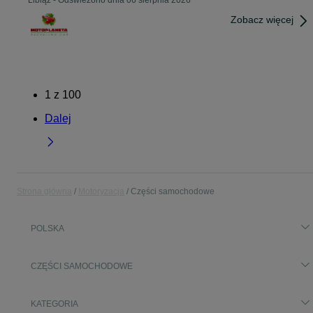
Libiąż
-
Odświeżono dnia 06 sierpnia 2026
Zobacz więcej
1
z
100
Dalej
Strona główna
Motoryzacja
Części samochodowe
POLSKA
CZĘŚCI SAMOCHODOWE
KATEGORIA