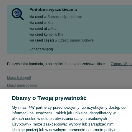
Podobne wyszukiwania
kia ceed
w
Samochody osobowe
kia ceed
w
Kia
kia ceed gt
w
Kia
kia ceed kombi
w
Kia
kia ceed części
w
Części samochodowe
Zobacz Więcej
Po części dla komfortu, a po części dla bezpieczeństwa! kia ceed w Twojej okolicy - tylko w kategorii Części samochodowe na OLX!
Zobacz Więc
Mapa kategorii
Mapa miejscowości
Mapa ministron
Dbamy o Twoją prywatność
Popularne wyszukiwania
My i nasi
447
partnerzy przechowujemy lub uzyskujemy dostęp do
informacji na urządzeniu, takich jak unikalne identyfikatory w
plikach cookie w celu przetwarzania danych osobowych.
Użytkownik może zaakceptować wybory lub zarządzać nimi,
klikając poniżej lub w dowolnym momencie na stronie polityki