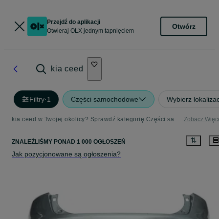
Przejdź do aplikacji
Otwórz
Otwieraj OLX jednym tapnięciem
kia ceed
Filtry
·
1
Części samochodowe
Wybierz lokaliza
kia ceed w Twojej okolicy? Sprawdź kategorię Części samochodowe
Zobacz Więc
ZNALEŹLIŚMY
PONAD
1 000 OGŁOSZEŃ
Jak pozycjonowane są ogłoszenia?