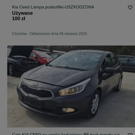
Kia Ceed Lampa podsufitki-USZKODZONA
Używane
100 zł
Chorzów
-
Odświeżono dnia 06 sierpnia 2026
Cała KIA CEED na części kod lakieru BE brak przodu już