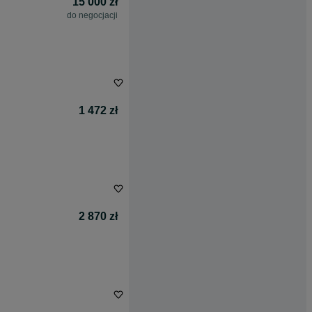
15 000 zł
do negocjacji
1 472 zł
2 870 zł