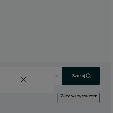
Odległość
+0 km
Szukaj
Obserwuj wyszukiwanie