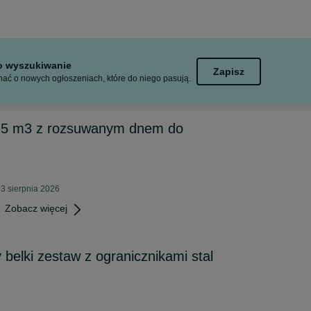
to wyszukiwanie
Zapisz
ać o nowych ogłoszeniach, które do niego pasują.
25 m3 z rozsuwanym dnem do
3 sierpnia 2026
Zobacz więcej
belki zestaw z ogranicznikami stal