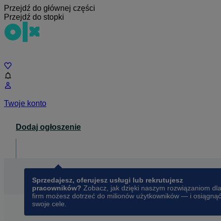
Przejdź do głównej części
Przejdź do stopki
Czat
Twoje konto
Dodaj ogłoszenie
Dla biznesu
opens in a new tab
Sprzedajesz, oferujesz usługi lub rekrutujesz
pracowników?
Zobacz, jak dzięki naszym rozwiązaniom dl
firm możesz dotrzeć do milionów użytkowników — i osiągną
swoje cele.