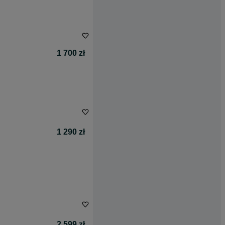
1 700 zł
1 290 zł
2 599 zł