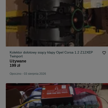
Kolektor dolotowy ssący klapy Opel Corsa 1.2 Z12XEP
Twinport
Używane
199 zł
Opoczno
-
03 sierpnia 2026