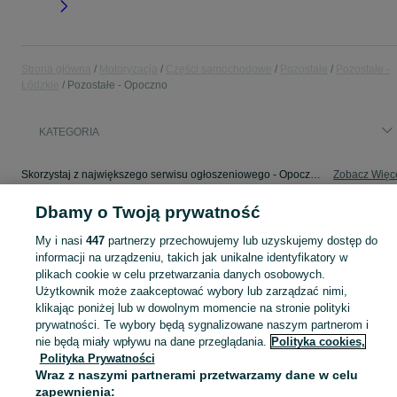
Strona główna
Motoryzacja
Części samochodowe
Pozostałe
Pozostałe -
Łódzkie
Pozostałe - Opoczno
KATEGORIA
Skorzystaj z największego serwisu ogłoszeniowego - Opoczno i okolice! - kupuj lub sprzedawaj jeszcze wygodniej w kategorii Pozostałe!
Zobacz Więc
Dbamy o Twoją prywatność
Mapa kategorii
Mapa miejscowości
My i nasi
447
partnerzy przechowujemy lub uzyskujemy dostęp do
informacji na urządzeniu, takich jak unikalne identyfikatory w
Mapa ministron
plikach cookie w celu przetwarzania danych osobowych.
Popularne wyszukiwania
Użytkownik może zaakceptować wybory lub zarządzać nimi,
klikając poniżej lub w dowolnym momencie na stronie polityki
prywatności. Te wybory będą sygnalizowane naszym partnerom i
nie będą miały wpływu na dane przeglądania.
Polityka cookies,
Polityka Prywatności
Wraz z naszymi partnerami przetwarzamy dane w celu
zapewnienia: