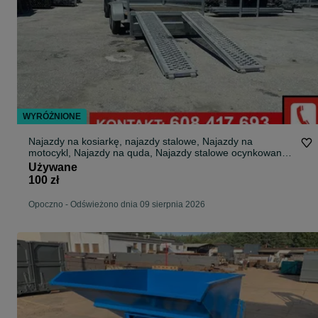
WYRÓŻNIONE
Najazdy na kosiarkę, najazdy stalowe, Najazdy na
motocykl, Najazdy na quda, Najazdy stalowe ocynkowane,
tanie najazdy stalowe
Używane
100 zł
Opoczno
-
Odświeżono dnia 09 sierpnia 2026