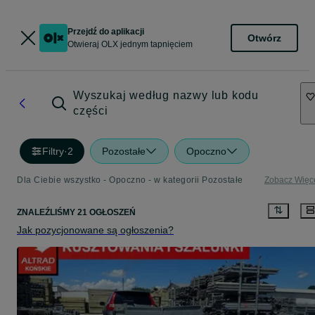
Przejdź do aplikacji
Otwórz
Otwieraj OLX jednym tapnięciem
Wyszukaj według nazwy lub kodu
części
Filtry
·
2
Pozostałe
Opoczno
Dla Ciebie wszystko - Opoczno - w kategorii Pozostałe
Zobacz Więc
ZNALEŹLIŚMY 21 OGŁOSZEŃ
Jak pozycjonowane są ogłoszenia?