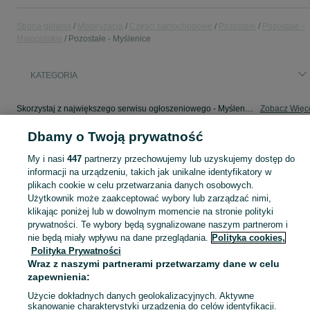
Strona główna
Motoryzacja
Części samochodowe
Pozostałe
Pozostałe -
Małopolskie
Pozostałe - Myślenice
KATEGORIA
Skorzystaj z największego serwisu ogłoszeniowego - Myślenice i okolice! - kupuj lub sprzedawaj jeszcze wygodniej w kategorii Pozostałe!
Zobacz Więc
Dbamy o Twoją prywatność
Mapa kategorii
My i nasi
447
partnerzy przechowujemy lub uzyskujemy dostęp do
Mapa miejscowości
informacji na urządzeniu, takich jak unikalne identyfikatory w
Mapa ministron
plikach cookie w celu przetwarzania danych osobowych.
Popularne wyszukiwania
Użytkownik może zaakceptować wybory lub zarządzać nimi,
klikając poniżej lub w dowolnym momencie na stronie polityki
prywatności. Te wybory będą sygnalizowane naszym partnerom i
nie będą miały wpływu na dane przeglądania.
Polityka cookies,
Polityka Prywatności
Wraz z naszymi partnerami przetwarzamy dane w celu
zapewnienia:
Użycie dokładnych danych geolokalizacyjnych. Aktywne
skanowanie charakterystyki urządzenia do celów identyfikacji.