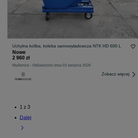
Uchylna koliba, koleba samowyładowcza NTK HD 600 L
Nowe
2 960 zł
Myślenice
-
Odświeżono dnia 03 sierpnia 2026
Zobacz więcej
1
z
3
Dalej