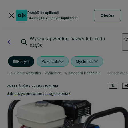
Przejdź do aplikacji
Otwórz
Otwieraj OLX jednym tapnięciem
Wyszukaj według nazwy lub kodu
części
Filtry
·
2
Pozostałe
Myślenice
Dla Ciebie wszystko - Myślenice - w kategorii Pozostałe
Zobacz Więc
ZNALEŹLIŚMY 22 OGŁOSZENIA
Jak pozycjonowane są ogłoszenia?