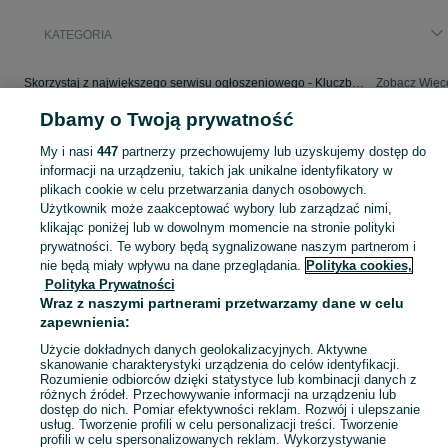
KATEGORIA
Skorzystaj z największego serwisu ogłoszeniowego - Kluczbork i okolice! - kupuj lub sprzedawaj jeszcze wygodniej w kategorii Pozostałe!
Zobacz Więc
Dbamy o Twoją prywatność
Mapa kategorii
My i nasi
447
partnerzy przechowujemy lub uzyskujemy dostęp do
Mapa miejscowości
informacji na urządzeniu, takich jak unikalne identyfikatory w
Mapa ministron
plikach cookie w celu przetwarzania danych osobowych.
Użytkownik może zaakceptować wybory lub zarządzać nimi,
Popularne wyszukiwania
klikając poniżej lub w dowolnym momencie na stronie polityki
prywatności. Te wybory będą sygnalizowane naszym partnerom i
nie będą miały wpływu na dane przeglądania.
Polityka cookies,
Polityka Prywatności
Wraz z naszymi partnerami przetwarzamy dane w celu
zapewnienia:
Użycie dokładnych danych geolokalizacyjnych. Aktywne
skanowanie charakterystyki urządzenia do celów identyfikacji.
Rozumienie odbiorców dzięki statystyce lub kombinacji danych z
różnych źródeł. Przechowywanie informacji na urządzeniu lub
dostęp do nich. Pomiar efektywności reklam. Rozwój i ulepszanie
usług. Tworzenie profili w celu personalizacji treści. Tworzenie
profili w celu spersonalizowanych reklam. Wykorzystywanie