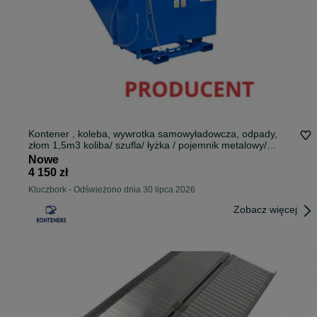
Kontener , koleba, wywrotka samowyładowcza, odpady,
złom 1,5m3 koliba/ szufla/ łyżka / pojemnik metalowy/
mulda/ wywrotka/ RECYKLING
Nowe
4 150 zł
Kluczbork
-
Odświeżono dnia 30 lipca 2026
Zobacz więcej