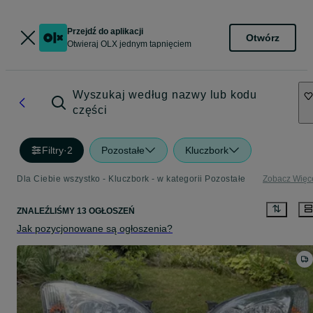
Przejdź do aplikacji
Otwórz
Otwieraj OLX jednym tapnięciem
Wyszukaj według nazwy lub kodu
części
Filtry
·
2
Pozostałe
Kluczbork
Dla Ciebie wszystko - Kluczbork - w kategorii Pozostałe
Zobacz Więc
ZNALEŹLIŚMY 13 OGŁOSZEŃ
Jak pozycjonowane są ogłoszenia?