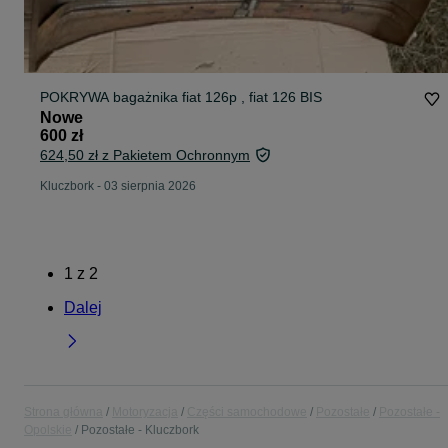
POKRYWA bagażnika fiat 126p , fiat 126 BIS
Nowe
600 zł
624,50 zł z Pakietem Ochronnym
Kluczbork
-
03 sierpnia 2026
1
z
2
Dalej
Strona główna
Motoryzacja
Części samochodowe
Pozostałe
Pozostałe -
Opolskie
Pozostałe - Kluczbork