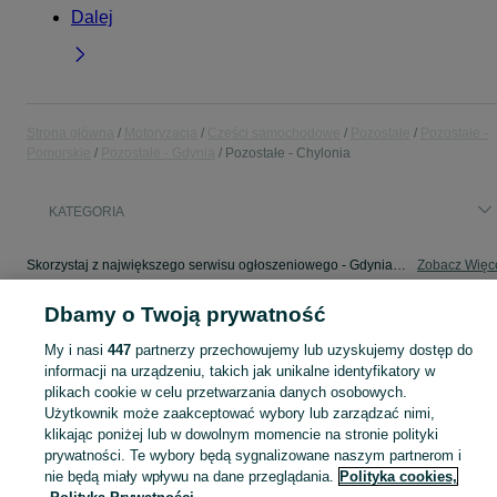
Dalej
Strona główna
Motoryzacja
Części samochodowe
Pozostałe
Pozostałe -
Pomorskie
Pozostałe - Gdynia
Pozostałe - Chylonia
KATEGORIA
Skorzystaj z największego serwisu ogłoszeniowego - Gdynia i okolice! - kupuj lub sprzedawaj jeszcze wygodniej w kategorii Pozostałe!
Zobacz Więc
Dbamy o Twoją prywatność
Mapa kategorii
Mapa miejscowości
My i nasi
447
partnerzy przechowujemy lub uzyskujemy dostęp do
informacji na urządzeniu, takich jak unikalne identyfikatory w
Mapa ministron
plikach cookie w celu przetwarzania danych osobowych.
Popularne wyszukiwania
Użytkownik może zaakceptować wybory lub zarządzać nimi,
klikając poniżej lub w dowolnym momencie na stronie polityki
prywatności. Te wybory będą sygnalizowane naszym partnerom i
nie będą miały wpływu na dane przeglądania.
Polityka cookies,