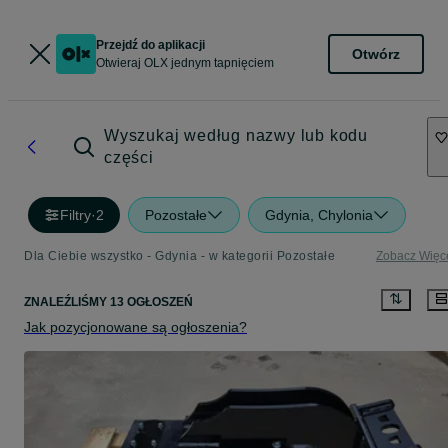
Przejdź do aplikacji
Otwórz
Otwieraj OLX jednym tapnięciem
Wyszukaj według nazwy lub kodu
części
Filtry
·
2
Pozostałe
Gdynia, Chylonia
Dla Ciebie wszystko - Gdynia - w kategorii Pozostałe
Zobacz Więc
ZNALEŹLIŚMY 13 OGŁOSZEŃ
Jak pozycjonowane są ogłoszenia?