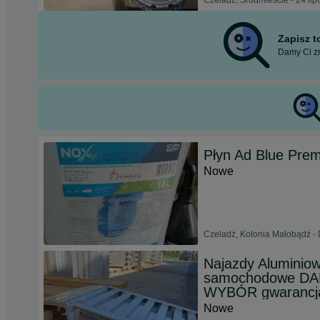
Czeladź, Śródmieście - 24 li
Zapisz 
Damy Ci zn
Płyn Ad Blue Pre
Nowe
Czeladź, Kolonia Małobądź - D
Najazdy Aluminiow
samochodowe D
WYBÓR gwarancj
Nowe