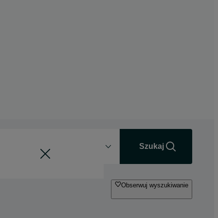
Odległość
+0 km
Szukaj
Obserwuj wyszukiwanie