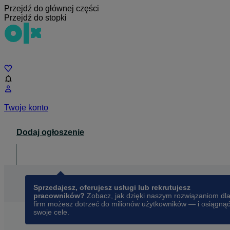
Przejdź do głównej części
Przejdź do stopki
Czat
Twoje konto
Dodaj ogłoszenie
Dla biznesu
opens in a new tab
Sprzedajesz, oferujesz usługi lub rekrutujesz
pracowników?
Zobacz, jak dzięki naszym rozwiązaniom dl
firm możesz dotrzeć do milionów użytkowników — i osiągną
swoje cele.