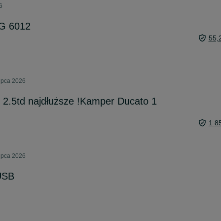
6
G 6012
55,
lipca 2026
 2.5td najdłuższe !Kamper Ducato 1
1 8
lipca 2026
USB