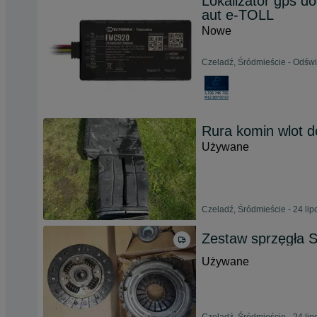
Lokalizator gps d
aut e-TOLL
Nowe
Czeladź, Śródmieście - Odświ
Rura komin wlot d
Używane
Czeladź, Śródmieście - 24 li
Zestaw sprzęgła S
Używane