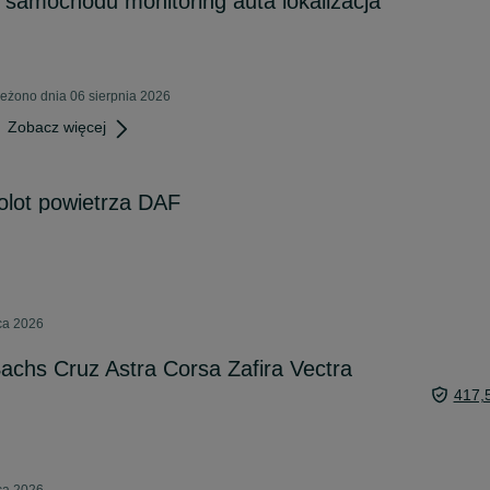
o samochodu monitoring auta lokalizacja
eżono dnia 06 sierpnia 2026
Zobacz więcej
olot powietrza DAF
pca 2026
achs Cruz Astra Corsa Zafira Vectra
417,