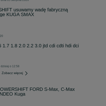
 dnia 05 sierpnia 2026
HIFT usuwamy wadę fabryczną
dge KUGA SMAX
:20
 1.7 1.8 2.0 2.2 3.0 jtd cdi cdti hdi dci
dzisiaj o 12:58
Zobacz więcej
w POWERSHIFT FORD S-Max, C-Max
ONDEO Kuga