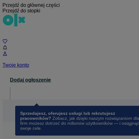
Przejdź do głównej części
Przejdź do stopki
Czat
Twoje konto
Dodaj ogłoszenie
Dla biznesu
opens in a new tab
Sprzedajesz, oferujesz usługi lub rekrutujesz
pracowników?
Zobacz, jak dzięki naszym rozwiązaniom dl
firm możesz dotrzeć do milionów użytkowników — i osiągną
swoje cele.