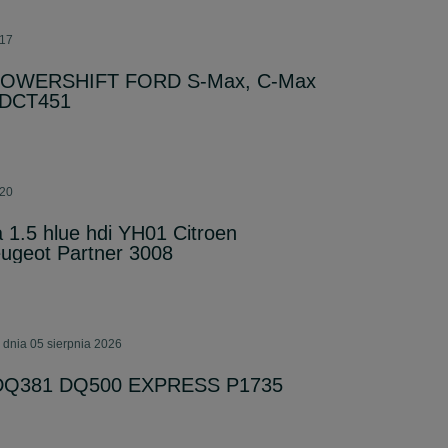
:17
w POWERSHIFT FORD S-Max, C-Max
6DCT451
:20
 1.5 hlue hdi YH01 Citroen
eugeot Partner 3008
 dnia 05 sierpnia 2026
7 DQ381 DQ500 EXPRESS P1735