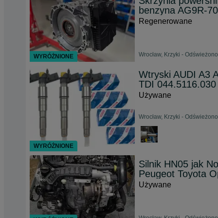
Skrzynia powershi
benzyna AG9R-7
Regenerowane
Wrocław, Krzyki - Odświeżono
WYRÓŻNIONE
Wtryski AUDI A3 
TDI 044.5116.030
Używane
Wrocław, Krzyki - Odświeżono
WYRÓŻNIONE
Silnik HN05 jak 
Peugeot Toyota O
Używane