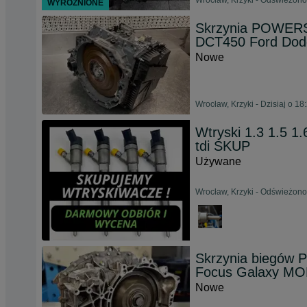
Wrocław, Krzyki - Odświeżono
WYRÓŻNIONE
Skrzynia POWERS
DCT450 Ford Do
Nowe
Wrocław, Krzyki - Dzisiaj o 18
Wtryski 1.3 1.5 1.6
tdi SKUP
Używane
Wrocław, Krzyki - Odświeżono 
Skrzynia biegó
Focus Galaxy M
Nowe