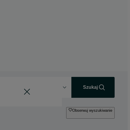
Odległość
+0 km
Szukaj
Obserwuj wyszukiwanie