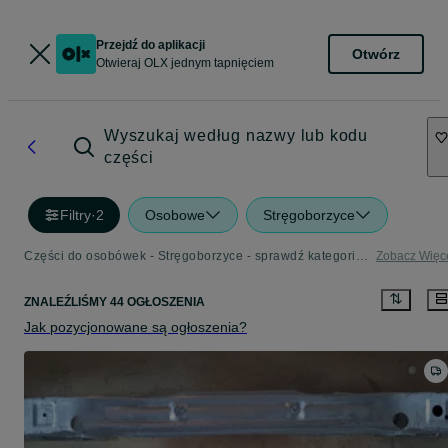
Przejdź do aplikacji
Otwórz
Otwieraj OLX jednym tapnięciem
Wyszukaj według nazwy lub kodu
części
Filtry
·
2
Osobowe
Stręgoborzyce
Części do osobówek - Stręgoborzyce - sprawdź kategorię Osobowe
Zobacz Więc
ZNALEŹLIŚMY 44 OGŁOSZENIA
Jak pozycjonowane są ogłoszenia?