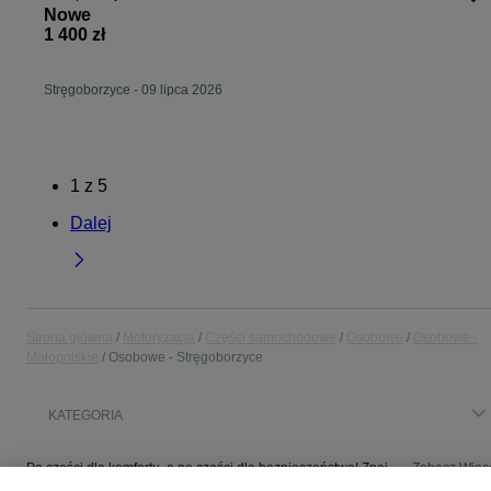
Nowe
1 400 zł
Stręgoborzyce
-
09 lipca 2026
1
z
5
Dalej
Strona główna
Motoryzacja
Części samochodowe
Osobowe
Osobowe -
Małopolskie
Osobowe - Stręgoborzyce
KATEGORIA
Po części dla komfortu, a po części dla bezpieczeństwa! Znajdź coś dla swojego auta w kategorii Osobowe na OLX - Stręgoborzyce i okolice!
Zobacz Więc