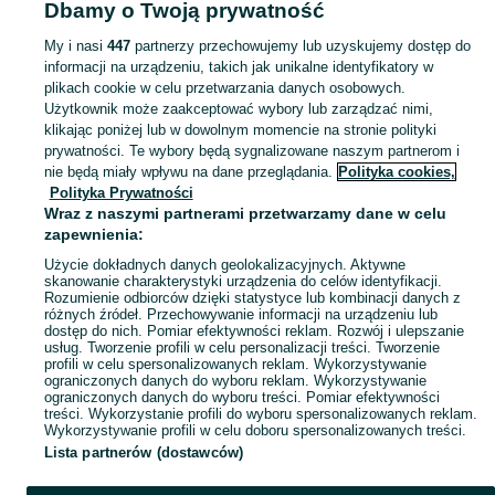
Dbamy o Twoją prywatność
Mapa kategorii
My i nasi
447
partnerzy przechowujemy lub uzyskujemy dostęp do
Mapa miejscowości
informacji na urządzeniu, takich jak unikalne identyfikatory w
Mapa ministron
plikach cookie w celu przetwarzania danych osobowych.
Użytkownik może zaakceptować wybory lub zarządzać nimi,
Popularne wyszukiwania
klikając poniżej lub w dowolnym momencie na stronie polityki
prywatności. Te wybory będą sygnalizowane naszym partnerom i
nie będą miały wpływu na dane przeglądania.
Polityka cookies,
Polityka Prywatności
Wraz z naszymi partnerami przetwarzamy dane w celu
zapewnienia:
Użycie dokładnych danych geolokalizacyjnych. Aktywne
skanowanie charakterystyki urządzenia do celów identyfikacji.
Rozumienie odbiorców dzięki statystyce lub kombinacji danych z
różnych źródeł. Przechowywanie informacji na urządzeniu lub
dostęp do nich. Pomiar efektywności reklam. Rozwój i ulepszanie
usług. Tworzenie profili w celu personalizacji treści. Tworzenie
profili w celu spersonalizowanych reklam. Wykorzystywanie
ograniczonych danych do wyboru reklam. Wykorzystywanie
ograniczonych danych do wyboru treści. Pomiar efektywności
treści. Wykorzystanie profili do wyboru spersonalizowanych reklam.
Wykorzystywanie profili w celu doboru spersonalizowanych treści.
Lista partnerów (dostawców)